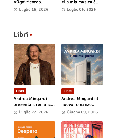
«Ogni ricordo
«La mia musica è
continua a vivere nel
uno spazio psico-
Luglio 16, 2026
Luglio 06, 2026
presente»
punk in cui il corpo
incarna le storie»
Libri
LIBRI
LIBRI
Andrea Mingardi
Andrea Mingardi il
presenta il romanzo
nuovo romanzo
“L'ultima porta” il 31
“L'ultima porta”,
Luglio 27, 2026
Giugno 09, 2026
luglio alla Fiera di
disponibile in
San Lazzaro
libreria e negli store
digitali