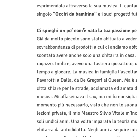
esprimendola attraverso la sua musica. Il cantau
singolo
“Occhi da bambina”
e i suoi progetti fu
Ci spieghi un po’ com’è nata la tua passione pe
Già da molto piccolo sono stato abituato a vede
sovrabbondanza di prodotti a cui ci andiamo ab
scontato avere anche solo una chitarra in casa
ragazzo. Inoltre, avevo una tastiera giocattolo
tempo a giocare. La musica in famiglia l’ascolta
Pavarotti a Dalla, da De Gregori ai Queen. Ma è
città sfilare per le strade, acclamata ed amata 
musica. Mi affascinava il sax, ma mi fu consigliat
momento più necessario, visto che non lo suonav
lezioni private, il mio Maestro Silvio Vitale m’i
soli undici anni. Una volta imparata la teoria 
chitarra da autodidatta. Negli anni a seguire in