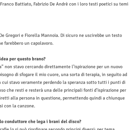
ranco Battiato, Fabrizio De Andrè con i loro testi poetici su temi
e Gregori e Fiorella Mannoia. Di sicuro ne uscirebbe un testo
 ne farebbero un capolavoro.
’idea per questo brano?
” non stavo cercando direttamente l’ispirazione per un nuovo
isogno di sfogare il mio cuore, una sorta di terapia, in seguito ad
 cui stavo veramente perdendo la speranza sotto tutti i punti di
nso che resti e resterà una delle principali fonti d’ispirazione per
 diretti alla persona in questione, permettendo quindi a chiunque
rsi con la canzone.
ilo conduttore che lega i brani del disco?
afie lo si può riordinare secondo principi diversi: per tema,