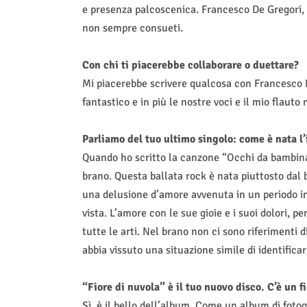
e presenza palcoscenica. Francesco De Gregori, F
non sempre consueti.
Con chi ti piacerebbe collaborare o duettare?
Mi piacerebbe scrivere qualcosa con Francesco D
fantastico e in più le nostre voci e il mio flauto
Parliamo del tuo ultimo singolo: come è nata l
Quando ho scritto la canzone “Occhi da bambina
brano. Questa ballata rock è nata piuttosto dal b
una delusione d’amore avvenuta in un periodo in
vista. L’amore con le sue gioie e i suoi dolori, pe
tutte le arti. Nel brano non ci sono riferimenti
abbia vissuto una situazione simile di identifica
“Fiore di nuvola” è il tuo nuovo disco. C’è un f
Sì, è il bello dell’album. Come un album di fotogr