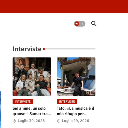
Interviste
INTERVISTE
INTERVISTE
Sei anime, un solo
Tato: «La musica è il
groove: i Samar tra
mio rifugio per
la magia del live e i
riempire i nostri
Luglio 30, 2026
Luglio 29, 2026
grandi sogni
"Vuoti digitali"»