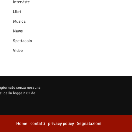
Interviste
Libri
Musica
News
Spettacolo
Video
aggiornato senza nessuna
i della legge n.62 del
Home
contatti
privacy policy
Segnalazioni