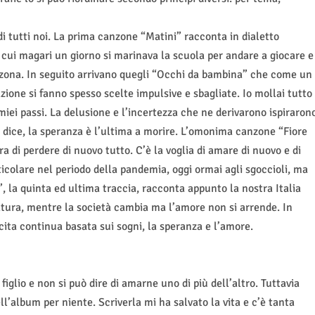
 di tutti noi. La prima canzone “Matini” racconta in dialetto
n cui magari un giorno si marinava la scuola per andare a giocare e
a zona. In seguito arrivano quegli “Occhi da bambina” che come un
zione si fanno spesso scelte impulsive e sbagliate. Io mollai tutto
miei passi. La delusione e l’incertezza che ne derivarono ispiraron
 dice, la speranza è l’ultima a morire. L’omonima canzone “Fiore
ra di perdere di nuovo tutto. C’è la voglia di amare di nuovo e di
ticolare nel periodo della pandemia, oggi ormai agli sgoccioli, ma
, la quinta ed ultima traccia, racconta appunto la nostra Italia
natura, mentre la società cambia ma l’amore non si arrende. In
ita continua basata sui sogni, la speranza e l’amore.
iglio e non si può dire di amarne uno di più dell’altro. Tuttavia
l’album per niente. Scriverla mi ha salvato la vita e c’è tanta