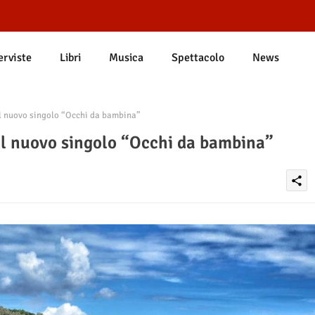
erviste
Libri
Musica
Spettacolo
News
l nuovo singolo “Occhi da bambina”
il nuovo singolo “Occhi da bambina”
share