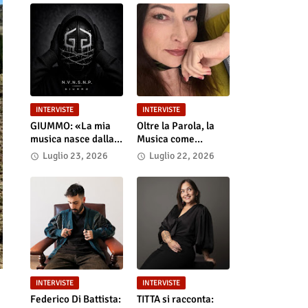
INTERVISTE
INTERVISTE
GIUMMO: «La mia
Oltre la Parola, la
musica nasce dalla
Musica come
realtà e dalla verità
Portale: Anastasia
Luglio 23, 2026
Luglio 22, 2026
dei contenuti»
Anniemore 24 si
Racconta tra Poesia,
Produzione e Nuove
Visioni
INTERVISTE
INTERVISTE
Federico Di Battista:
TITTA si racconta: