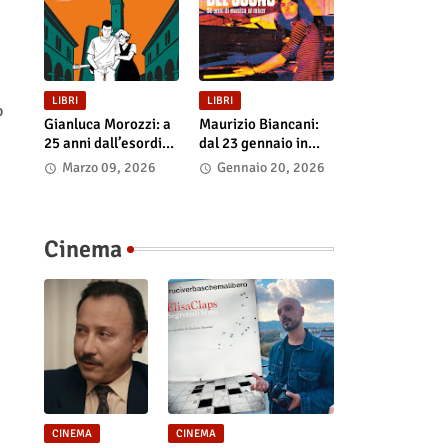
LIBRI
LIBRI
o
Gianluca Morozzi: a
Maurizio Biancani:
25 anni dall’esordio
dal 23 gennaio in
esce l’edizione
libreria e negli store
Marzo 09, 2026
Gennaio 20, 2026
definitiva di
digitali “L’alchimista
“Despero”, dal 13
del suono.
marzo in libreria e
Cinquant’anni di
nei principali store
musica al mixer”
Cinema
digitali
CINEMA
CINEMA