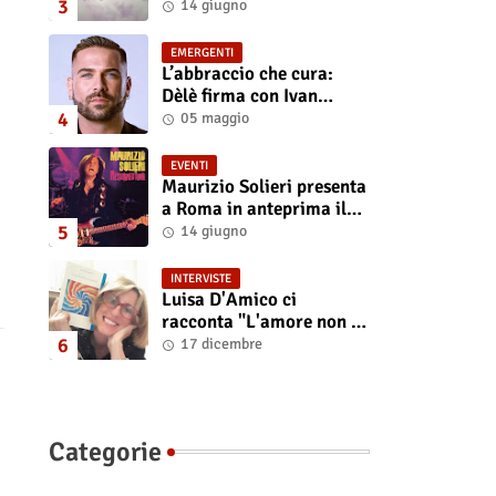
“Isola” il singolo
14 giugno
d'esordio
EMERGENTI
L’abbraccio che cura:
Dèlè firma con Ivan
Tinari un brano intenso e
05 maggio
sincero
EVENTI
Maurizio Solieri presenta
a Roma in anteprima il
vinile del suo ultimo
14 giugno
album “Resurrection”
INTERVISTE
Luisa D'Amico ci
racconta "L'amore non il
sangue". Intervista
17 dicembre
all’autrice
Categorie