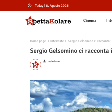
Today | 8, Agosto 2026
Cinema
Int
Home page
Interviste
Sergio Gelsomino ci racconta i
Sergio Gelsomino ci racconta 
person
redazione