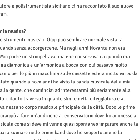
tore e polistrumentista siciliano ci ha raccontato il suo nuovo
turi.
r la musica?
re strumenti musicali. Oggi può sembrare normale vista la
ituando senza accorgercene. Ma negli anni Novanta non era
. Mio padre ne strimpellava una che conservava da quando era
, una diamonica e un’armonica a bocca con cui passavo molto
vamo per lo più in macchina sulle cassette ed era molto varia: da
 stato quando a nove anni ho visto la banda musicale della mia
dalla gente, che cominciai ad interessarmi più seriamente alla
o il flauto traverso in quanto simile nella diteggiatura e al
a nessuno corpo musicale principale della città. Dopo le prime
ncoraggiò a fare un’audizione al conservatorio dove fui ammesso a
musicale come si deve mi venne quasi spontaneo imparare anche la
iziai a suonare nelle prime band dove ho scoperto anche la