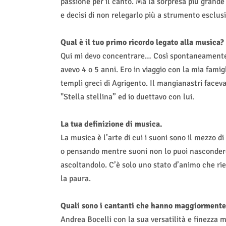
passione per il canto. Ma la sorpresa più grande
e decisi di non relegarlo più a strumento esclu
Qual è il tuo primo ricordo legato alla musica?
Qui mi devo concentrare… Così spontaneamente f
avevo 4 o 5 anni. Ero in viaggio con la mia famig
templi greci di Agrigento. Il mangianastri face
"Stella stellina” ed io duettavo con lui.
La tua definizione di musica.
La musica è l’arte di cui i suoni sono il mezzo di
o pensando mentre suoni non lo puoi nascondere.
ascoltandolo. C’è solo uno stato d’animo che ri
la paura.
Quali sono i cantanti che hanno maggiormente i
Andrea Bocelli con la sua versatilità e finezza 