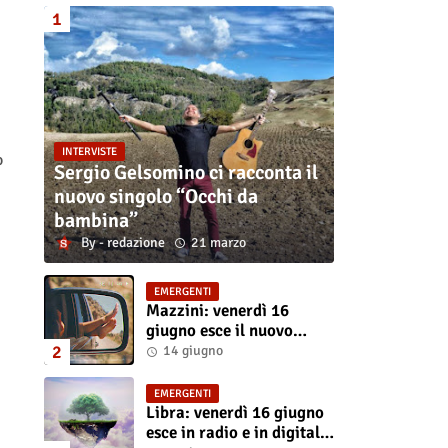
INTERVISTE
o
Sergio Gelsomino ci racconta il
nuovo singolo “Occhi da
bambina”
redazione
21 marzo
EMERGENTI
Mazzini: venerdì 16
giugno esce il nuovo
singolo “Se ti va”
14 giugno
EMERGENTI
Libra: venerdì 16 giugno
esce in radio e in digitale