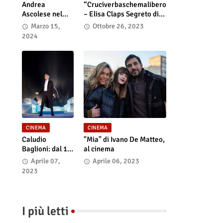
Andrea
“Cruciverbaschemalibero
Ascolese nel
– Elisa Claps Segreto di
cast di “Race
Stato”. Online il docu-film
Marzo 15,
Ottobre 26, 2023
for Glory: Audi
2024
vs. Lancia” al
cinema dal 14
marzo
CINEMA
CINEMA
Caludio
"Mia" di Ivano De Matteo,
Baglioni: dal 15
al cinema
al 17 maggio
Aprile 07,
Aprile 06, 2023
arriva nelle sale
2023
italiane "TUTTI
SU! Buon
compleanno
Claudio"
I più letti