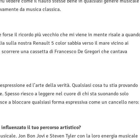
 fu vedere come il flauto stesse bene in qualsiasi genere musicale
sivamente da musica classica.
orse il ricordo più vecchio che mi viene in mente risale a quand
lia sulla nostra Renault 5 color sabbia verso il mare vicino ai
va scorrere una cassetta di Francesco De Gregori che cantava
 espressione ed l’arte della verità. Qualsiasi cosa tu stia provando
 Spesso riesco a leggere nel cuore di chi sta suonando solo
esce a bloccare qualsiasi forma espressiva come un cancello nero:
nfluenzato il tuo percorso artistico?
musicale. Jon Bon Jovi e Steven Tyler con la loro energia musicale