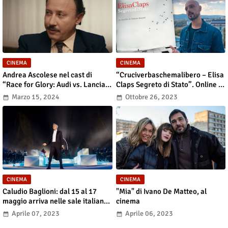
CINEMA
CINEMA
Andrea Ascolese nel cast di
“Cruciverbaschemalibero – Elisa
“Race for Glory: Audi vs. Lancia”
Claps Segreto di Stato”. Online il
al cinema dal 14 marzo
docu-film
Marzo 15, 2024
Ottobre 26, 2023
CINEMA
CINEMA
Caludio Baglioni: dal 15 al 17
"Mia" di Ivano De Matteo, al
maggio arriva nelle sale italiane
cinema
"TUTTI SU! Buon compleanno
Aprile 07, 2023
Aprile 06, 2023
Claudio"