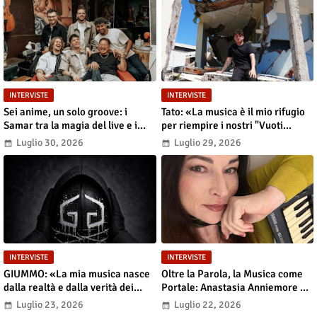
INTERVISTE
INTERVISTE
Sei anime, un solo groove: i
Tato: «La musica è il mio rifugio
Samar tra la magia del live e i
per riempire i nostri "Vuoti
grandi sogni
digitali"»
Luglio 30, 2026
Luglio 29, 2026
INTERVISTE
INTERVISTE
GIUMMO: «La mia musica nasce
Oltre la Parola, la Musica come
dalla realtà e dalla verità dei
Portale: Anastasia Anniemore 24
contenuti»
si Racconta tra Poesia,
Luglio 23, 2026
Luglio 22, 2026
Produzione e Nuove Visioni