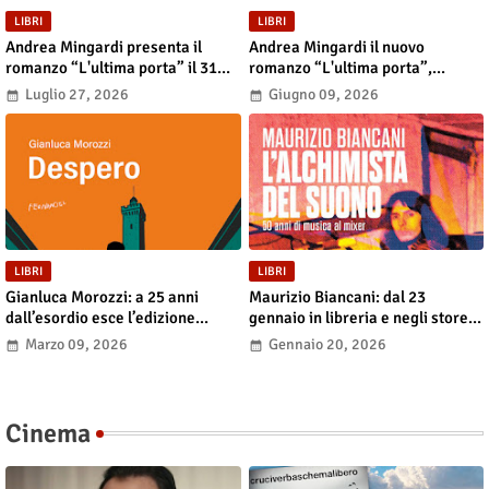
LIBRI
LIBRI
Andrea Mingardi presenta il
Andrea Mingardi il nuovo
romanzo “L'ultima porta” il 31
romanzo “L'ultima porta”,
luglio alla Fiera di San Lazzaro
disponibile in libreria e negli
Luglio 27, 2026
Giugno 09, 2026
store digitali
LIBRI
LIBRI
Gianluca Morozzi: a 25 anni
Maurizio Biancani: dal 23
dall’esordio esce l’edizione
gennaio in libreria e negli store
definitiva di “Despero”, dal 13
digitali “L’alchimista del suono.
Marzo 09, 2026
Gennaio 20, 2026
marzo in libreria e nei principali
Cinquant’anni di musica al
store digitali
mixer”
Cinema