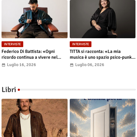
INTERVISTE
INTERVISTE
Federico Di Battista: «Ogni
TITTA si racconta: «La mia
ricordo continua a vivere nel
musica è uno spazio psico-punk
presente»
in cui il corpo incarna le storie»
Luglio 16, 2026
Luglio 06, 2026
Libri