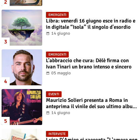
EMERGENTI
Libra: venerdì 16 giugno esce in radio e
in digitale “Isola” il singolo d'esordio
14 giugno
EMERGENTI
L’abbraccio che cura: Dèlè firma con
Ivan Tinari un brano intenso e sincero
05 maggio
EVENTI
Maurizio Solieri presenta a Roma in
anteprima il vinile del suo ultimo album
“Resurrection”
14 giugno
INTERVISTE
Luisa D'Amico ci racconta "L'amore non