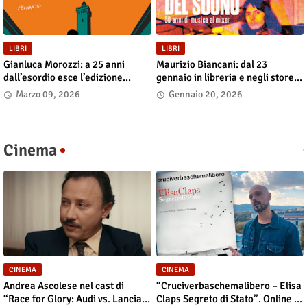
LIBRI
LIBRI
Gianluca Morozzi: a 25 anni
Maurizio Biancani: dal 23
dall’esordio esce l’edizione
gennaio in libreria e negli store
definitiva di “Despero”, dal 13
digitali “L’alchimista del suono.
Marzo 09, 2026
Gennaio 20, 2026
marzo in libreria e nei principali
Cinquant’anni di musica al
store digitali
mixer”
Cinema
CINEMA
CINEMA
Andrea Ascolese nel cast di
“Cruciverbaschemalibero – Elisa
“Race for Glory: Audi vs. Lancia”
Claps Segreto di Stato”. Online il