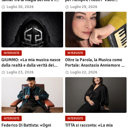
grandi sogni
digitali"»
Luglio 30, 2026
Luglio 29, 2026
INTERVISTE
INTERVISTE
GIUMMO: «La mia musica nasce
Oltre la Parola, la Musica come
dalla realtà e dalla verità dei
Portale: Anastasia Anniemore 24
contenuti»
si Racconta tra Poesia,
Luglio 23, 2026
Luglio 22, 2026
Produzione e Nuove Visioni
INTERVISTE
INTERVISTE
Federico Di Battista: «Ogni
TITTA si racconta: «La mia