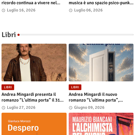
ricordo continua a vivere nel
musica è uno spazio psico-punk
presente»
in cui il corpo incarna le storie»
Luglio 16, 2026
Luglio 06, 2026
Libri
LIBRI
LIBRI
Andrea Mingardi presenta il
Andrea Mingardi il nuovo
romanzo “L'ultima porta” il 31
romanzo “L'ultima porta”,
luglio alla Fiera di San Lazzaro
disponibile in libreria e negli
Luglio 27, 2026
Giugno 09, 2026
store digitali