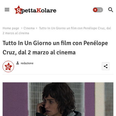
Home page
Cinema
Tutto In Un Giorno un film con Penélope Cruz, dal
2 marzo al cinema
Tutto In Un Giorno un film con Penélope
Cruz, dal 2 marzo al cinema
person
redazione
share