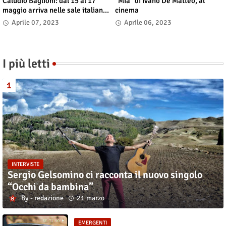
Caludio Baglioni: dal 15 al 17
"Mia" di Ivano De Matteo, al
maggio arriva nelle sale italiane
cinema
"TUTTI SU! Buon compleanno
Aprile 07, 2023
Aprile 06, 2023
Claudio"
I più letti
INTERVISTE
Sergio Gelsomino ci racconta il nuovo singolo
“Occhi da bambina”
redazione
21 marzo
EMERGENTI