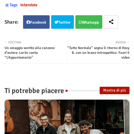
Tags
Interviste
Facebook
Twitter
Whatsapp
VECCHIA
NUOVA
Un omaggio sentito alla canzone
“Tutto Normale” segna il ritorno di Roxy
d’autore: Lor3n canta
B. con un brano introspettivo. Fuori il
“L’Appuntamento”
video
Ti potrebbe piacere
Mostra di più