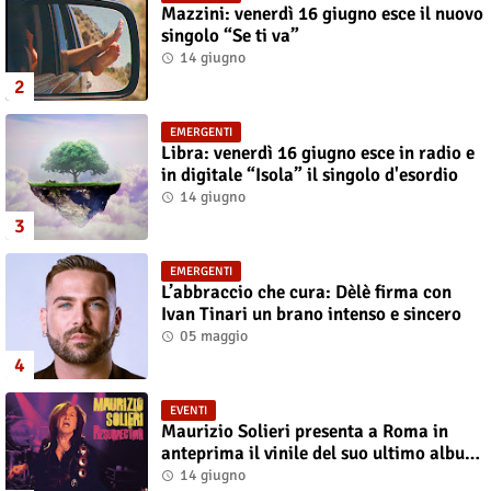
Mazzini: venerdì 16 giugno esce il nuovo
singolo “Se ti va”
14 giugno
EMERGENTI
Libra: venerdì 16 giugno esce in radio e
in digitale “Isola” il singolo d'esordio
14 giugno
EMERGENTI
L’abbraccio che cura: Dèlè firma con
Ivan Tinari un brano intenso e sincero
05 maggio
EVENTI
Maurizio Solieri presenta a Roma in
anteprima il vinile del suo ultimo album
“Resurrection”
14 giugno