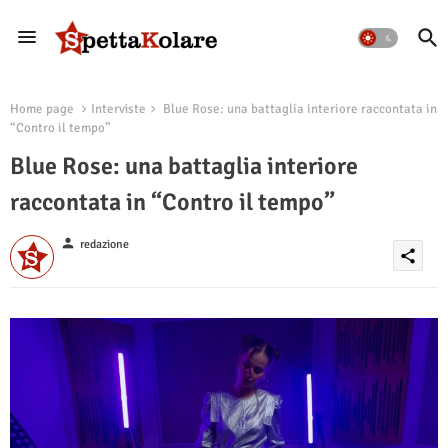
Home page
Interviste
Blue Rose: una battaglia interiore raccontata in
“Contro il tempo”
Blue Rose: una battaglia interiore
raccontata in “Contro il tempo”
person
redazione
share