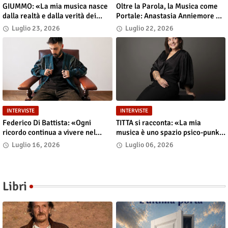
GIUMMO: «La mia musica nasce
Oltre la Parola, la Musica come
dalla realtà e dalla verità dei
Portale: Anastasia Anniemore 24
contenuti»
si Racconta tra Poesia,
Luglio 23, 2026
Luglio 22, 2026
Produzione e Nuove Visioni
INTERVISTE
INTERVISTE
Federico Di Battista: «Ogni
TITTA si racconta: «La mia
ricordo continua a vivere nel
musica è uno spazio psico-punk
presente»
in cui il corpo incarna le storie»
Luglio 16, 2026
Luglio 06, 2026
Libri