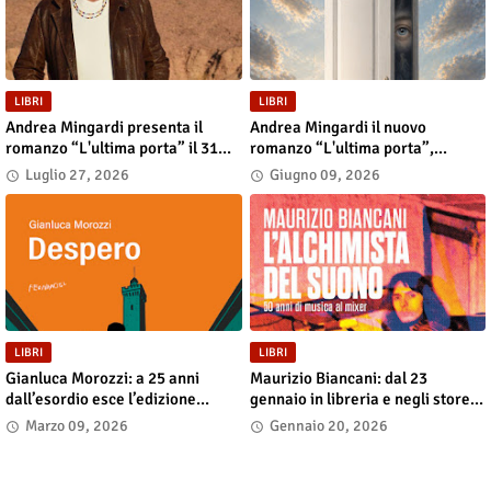
LIBRI
LIBRI
Andrea Mingardi presenta il
Andrea Mingardi il nuovo
romanzo “L'ultima porta” il 31
romanzo “L'ultima porta”,
luglio alla Fiera di San Lazzaro
disponibile in libreria e negli
Luglio 27, 2026
Giugno 09, 2026
store digitali
LIBRI
LIBRI
Gianluca Morozzi: a 25 anni
Maurizio Biancani: dal 23
dall’esordio esce l’edizione
gennaio in libreria e negli store
definitiva di “Despero”, dal 13
digitali “L’alchimista del suono.
Marzo 09, 2026
Gennaio 20, 2026
marzo in libreria e nei principali
Cinquant’anni di musica al
store digitali
mixer”