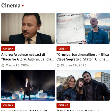
Cinema
CINEMA
CINEMA
Andrea Ascolese nel cast di
“Cruciverbaschemalibero – Elisa
“Race for Glory: Audi vs. Lancia”
Claps Segreto di Stato”. Online il
al cinema dal 14 marzo
docu-film
Marzo 15, 2024
Ottobre 26, 2023
CINEMA
CINEMA