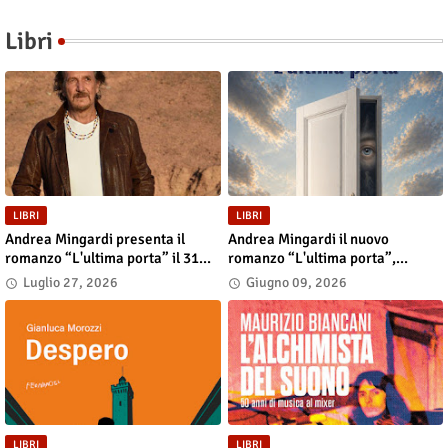
Libri
LIBRI
LIBRI
Andrea Mingardi presenta il
Andrea Mingardi il nuovo
romanzo “L'ultima porta” il 31
romanzo “L'ultima porta”,
luglio alla Fiera di San Lazzaro
disponibile in libreria e negli
Luglio 27, 2026
Giugno 09, 2026
store digitali
LIBRI
LIBRI