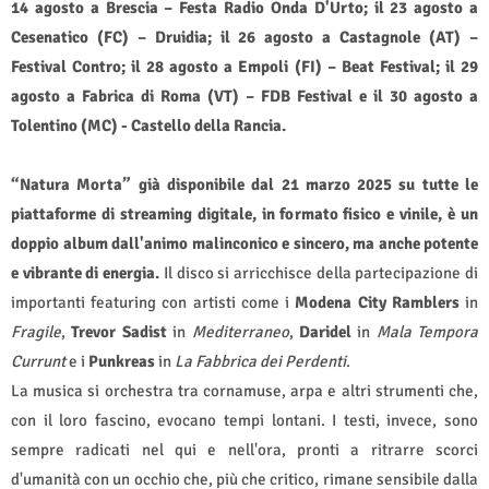
14 agosto a Brescia – Festa Radio Onda D'Urto; il 23 agosto a
Cesenatico (FC) – Druidia; il 26 agosto a Castagnole (AT) –
Festival Contro; il 28 agosto a Empoli (FI) – Beat Festival; il 29
agosto a Fabrica di Roma (VT) – FDB Festival e il 30 agosto a
Tolentino (MC) - Castello della Rancia.
“Natura Morta” già disponibile dal 21 marzo 2025 su tutte le
piattaforme di streaming digitale, in formato fisico e vinile, è un
doppio album dall'animo malinconico e sincero, ma anche potente
e vibrante di energia.
Il disco
si arricchisce della partecipazione di
importanti featuring con artisti come i
Modena City Ramblers
in
Fragile
,
Trevor Sadist
in
Mediterraneo
,
Daridel
in
Mala Tempora
Currunt
e i
Punkreas
in
La Fabbrica dei Perdenti
.
La musica si orchestra tra cornamuse, arpa e altri strumenti che,
con il loro fascino, evocano tempi lontani. I testi, invece, sono
sempre radicati nel qui e nell'ora, pronti a ritrarre scorci
d'umanità con un occhio che, più che critico, rimane sensibile dalla