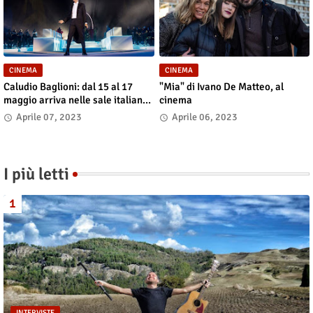
CINEMA
CINEMA
Caludio Baglioni: dal 15 al 17
"Mia" di Ivano De Matteo, al
maggio arriva nelle sale italiane
cinema
"TUTTI SU! Buon compleanno
Aprile 07, 2023
Aprile 06, 2023
Claudio"
I più letti
INTERVISTE