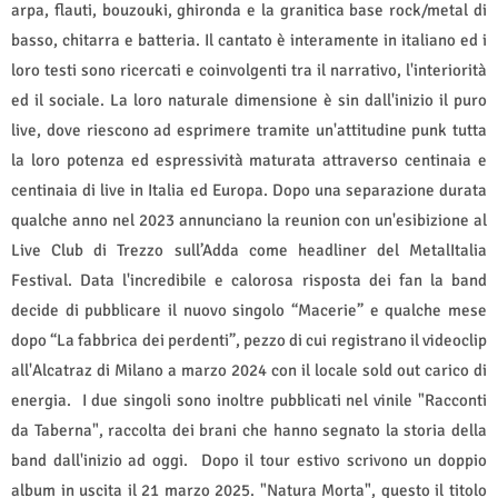
arpa, flauti, bouzouki, ghironda e la granitica base rock/metal di
basso, chitarra e batteria. Il cantato è interamente in italiano ed i
loro testi sono ricercati e coinvolgenti tra il narrativo, l'interiorità
ed il sociale. La loro naturale dimensione è sin dall'inizio il puro
live, dove riescono ad esprimere tramite un'attitudine punk tutta
la loro potenza ed espressività maturata attraverso centinaia e
centinaia di live in Italia ed Europa. Dopo una separazione durata
qualche anno nel 2023 annunciano la reunion con un'esibizione al
Live Club di Trezzo sull’Adda come headliner del MetalItalia
Festival. Data l'incredibile e calorosa risposta dei fan la band
decide di pubblicare il nuovo singolo “Macerie” e qualche mese
dopo “La fabbrica dei perdenti”, pezzo di cui registrano il videoclip
all'Alcatraz di Milano a marzo 2024 con il locale sold out carico di
energia.
I due singoli sono inoltre pubblicati nel vinile "Racconti
da Taberna", raccolta dei brani che hanno segnato la storia della
band dall'inizio ad oggi.
Dopo il tour estivo scrivono un doppio
album in uscita il 21 marzo 2025. "Natura Morta", questo il titolo