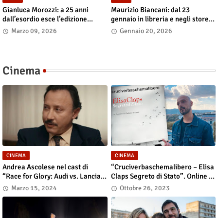
Gianluca Morozzi: a 25 anni
Maurizio Biancani: dal 23
dall’esordio esce l’edizione
gennaio in libreria e negli store
definitiva di “Despero”, dal 13
digitali “L’alchimista del suono.
Marzo 09, 2026
Gennaio 20, 2026
marzo in libreria e nei principali
Cinquant’anni di musica al
store digitali
mixer”
Cinema
CINEMA
CINEMA
Andrea Ascolese nel cast di
“Cruciverbaschemalibero – Elisa
“Race for Glory: Audi vs. Lancia”
Claps Segreto di Stato”. Online il
al cinema dal 14 marzo
docu-film
Marzo 15, 2024
Ottobre 26, 2023