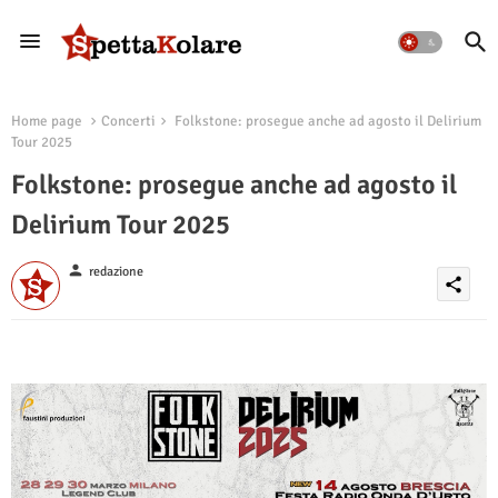
Home page
Concerti
Folkstone: prosegue anche ad agosto il Delirium
Tour 2025
Folkstone: prosegue anche ad agosto il
Delirium Tour 2025
person
redazione
share