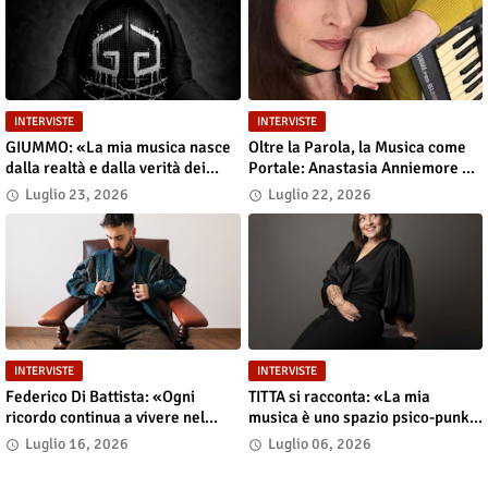
INTERVISTE
INTERVISTE
GIUMMO: «La mia musica nasce
Oltre la Parola, la Musica come
dalla realtà e dalla verità dei
Portale: Anastasia Anniemore 24
contenuti»
si Racconta tra Poesia,
Luglio 23, 2026
Luglio 22, 2026
Produzione e Nuove Visioni
INTERVISTE
INTERVISTE
Federico Di Battista: «Ogni
TITTA si racconta: «La mia
ricordo continua a vivere nel
musica è uno spazio psico-punk
presente»
in cui il corpo incarna le storie»
Luglio 16, 2026
Luglio 06, 2026