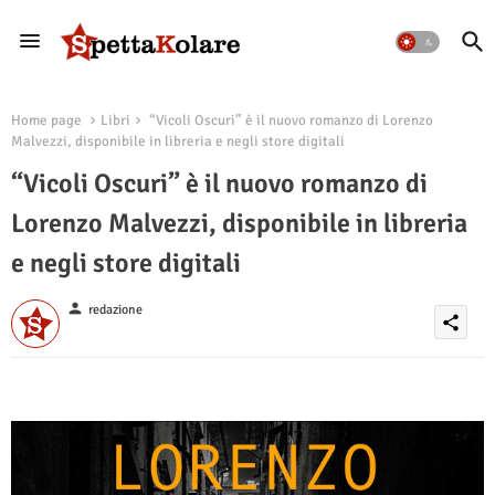
Home page
Libri
“Vicoli Oscuri” è il nuovo romanzo di Lorenzo
Malvezzi, disponibile in libreria e negli store digitali
“Vicoli Oscuri” è il nuovo romanzo di
Lorenzo Malvezzi, disponibile in libreria
e negli store digitali
person
redazione
share