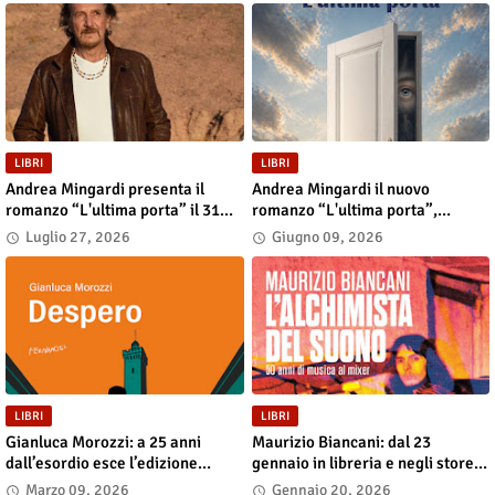
LIBRI
LIBRI
Andrea Mingardi presenta il
Andrea Mingardi il nuovo
romanzo “L'ultima porta” il 31
romanzo “L'ultima porta”,
luglio alla Fiera di San Lazzaro
disponibile in libreria e negli
Luglio 27, 2026
Giugno 09, 2026
store digitali
LIBRI
LIBRI
Gianluca Morozzi: a 25 anni
Maurizio Biancani: dal 23
dall’esordio esce l’edizione
gennaio in libreria e negli store
definitiva di “Despero”, dal 13
digitali “L’alchimista del suono.
Marzo 09, 2026
Gennaio 20, 2026