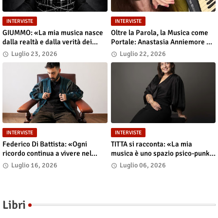
INTERVISTE
INTERVISTE
GIUMMO: «La mia musica nasce
Oltre la Parola, la Musica come
dalla realtà e dalla verità dei
Portale: Anastasia Anniemore 24
contenuti»
si Racconta tra Poesia,
Luglio 23, 2026
Luglio 22, 2026
Produzione e Nuove Visioni
INTERVISTE
INTERVISTE
Federico Di Battista: «Ogni
TITTA si racconta: «La mia
ricordo continua a vivere nel
musica è uno spazio psico-punk
presente»
in cui il corpo incarna le storie»
Luglio 16, 2026
Luglio 06, 2026
Libri