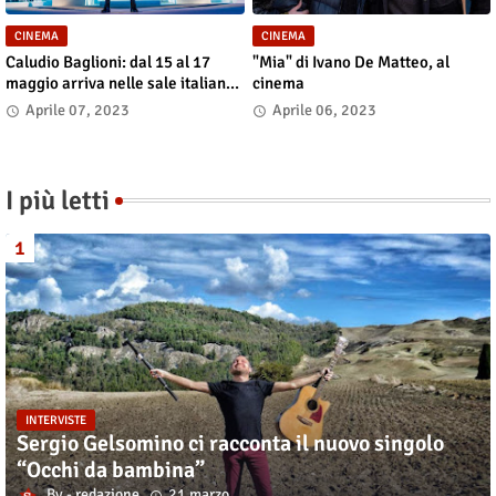
CINEMA
CINEMA
Caludio Baglioni: dal 15 al 17
"Mia" di Ivano De Matteo, al
maggio arriva nelle sale italiane
cinema
"TUTTI SU! Buon compleanno
Aprile 07, 2023
Aprile 06, 2023
Claudio"
I più letti
INTERVISTE
Sergio Gelsomino ci racconta il nuovo singolo
“Occhi da bambina”
redazione
21 marzo