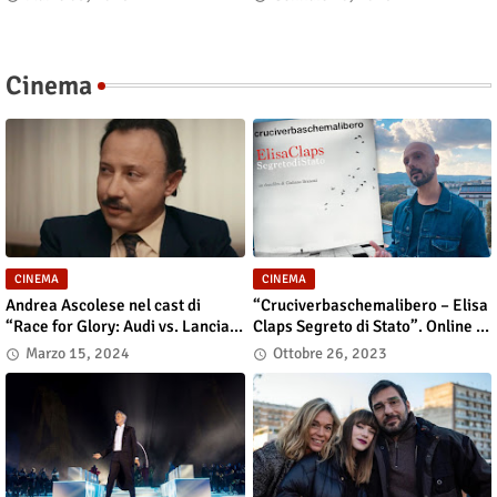
marzo in libreria e nei principali
Cinquant’anni di musica al
store digitali
mixer”
Cinema
CINEMA
CINEMA
Andrea Ascolese nel cast di
“Cruciverbaschemalibero – Elisa
“Race for Glory: Audi vs. Lancia”
Claps Segreto di Stato”. Online il
al cinema dal 14 marzo
docu-film
Marzo 15, 2024
Ottobre 26, 2023