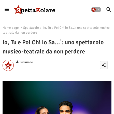
Home page
Spettacolo
Io, Tu e Poi Chi lo Sa...’: uno spettacolo musico-
teatrale da non perdere
Io, Tu e Poi Chi lo Sa...’: uno spettacolo
musico-teatrale da non perdere
person
redazione
share