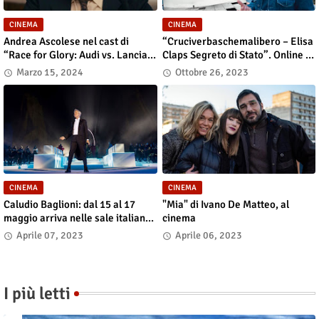
CINEMA
CINEMA
Andrea Ascolese nel cast di
“Cruciverbaschemalibero – Elisa
“Race for Glory: Audi vs. Lancia”
Claps Segreto di Stato”. Online il
al cinema dal 14 marzo
docu-film
Marzo 15, 2024
Ottobre 26, 2023
CINEMA
CINEMA
Caludio Baglioni: dal 15 al 17
"Mia" di Ivano De Matteo, al
maggio arriva nelle sale italiane
cinema
"TUTTI SU! Buon compleanno
Aprile 07, 2023
Aprile 06, 2023
Claudio"
I più letti