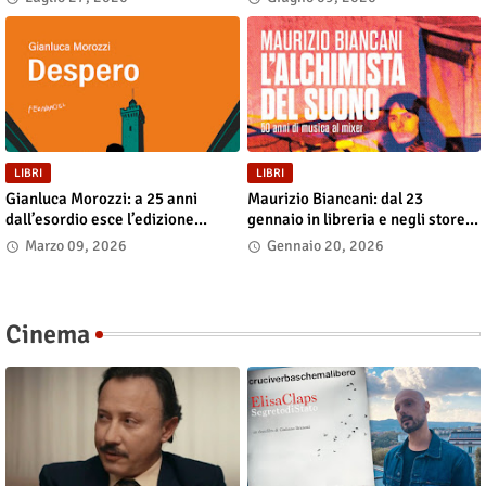
store digitali
LIBRI
LIBRI
Gianluca Morozzi: a 25 anni
Maurizio Biancani: dal 23
dall’esordio esce l’edizione
gennaio in libreria e negli store
definitiva di “Despero”, dal 13
digitali “L’alchimista del suono.
Marzo 09, 2026
Gennaio 20, 2026
marzo in libreria e nei principali
Cinquant’anni di musica al
store digitali
mixer”
Cinema