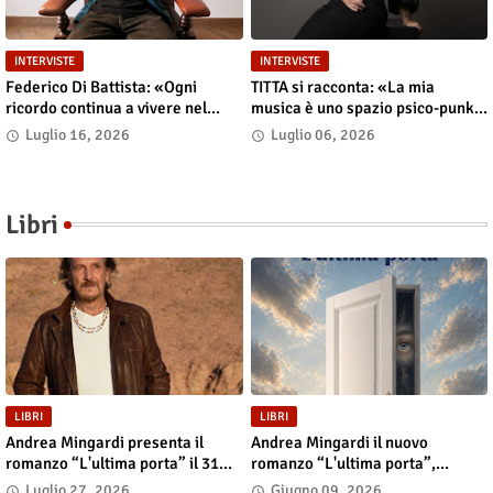
INTERVISTE
INTERVISTE
Federico Di Battista: «Ogni
TITTA si racconta: «La mia
ricordo continua a vivere nel
musica è uno spazio psico-punk
presente»
in cui il corpo incarna le storie»
Luglio 16, 2026
Luglio 06, 2026
Libri
LIBRI
LIBRI
Andrea Mingardi presenta il
Andrea Mingardi il nuovo
romanzo “L'ultima porta” il 31
romanzo “L'ultima porta”,
luglio alla Fiera di San Lazzaro
disponibile in libreria e negli
Luglio 27, 2026
Giugno 09, 2026