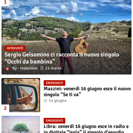
INTERVISTE
Sergio Gelsomino ci racconta il nuovo singolo
“Occhi da bambina”
redazione
21 marzo
EMERGENTI
Mazzini: venerdì 16 giugno esce il nuovo
singolo “Se ti va”
14 giugno
EMERGENTI
Libra: venerdì 16 giugno esce in radio e
in digitale “Isola” il singolo d'esordio