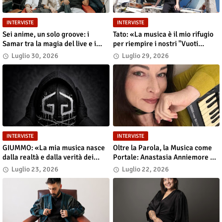
INTERVISTE
INTERVISTE
Sei anime, un solo groove: i
Tato: «La musica è il mio rifugio
Samar tra la magia del live e i
per riempire i nostri "Vuoti
grandi sogni
digitali"»
Luglio 30, 2026
Luglio 29, 2026
INTERVISTE
INTERVISTE
GIUMMO: «La mia musica nasce
Oltre la Parola, la Musica come
dalla realtà e dalla verità dei
Portale: Anastasia Anniemore 24
contenuti»
si Racconta tra Poesia,
Luglio 23, 2026
Luglio 22, 2026
Produzione e Nuove Visioni