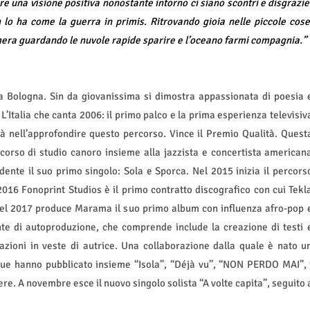
e una visione positiva nonostante intorno ci siano scontri e disgrazie
lo ha come la guerra in primis. Ritrovando gioia nelle piccole cose
amera guardando le nuvole rapide sparire e l’oceano farmi compagnia.”
 a Bologna. Sin da giovanissima si dimostra appassionata di poesia 
 L’Italia che canta 2006: il primo palco e la prima esperienza televisiv
à nell’approfondire questo percorso. Vince il Premio Qualità. Quest
corso di studio canoro insieme alla jazzista e concertista american
ente il suo primo singolo: Sola e Sporca. Nel 2015 inizia il percors
 2016 Fonoprint Studios è il primo contratto discografico con cui Tekl
 Nel 2017 produce Marama il suo primo album con influenza afro-pop 
nte di autoproduzione, che comprende include la creazione di testi 
borazioni in veste di autrice. Una collaborazione dalla quale è nato u
 due hanno pubblicato insieme “Isola”, “Déjà vu”, “NON PERDO MAI”, 
e. A novembre esce il nuovo singolo solista “A volte capita”, seguito 