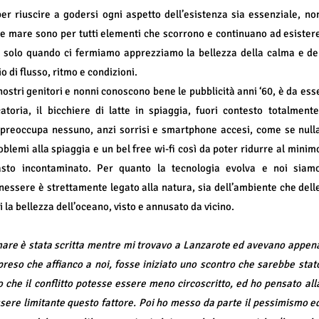
er riuscire a godersi ogni aspetto dell’esistenza sia essenziale, no
e e mare sono per tutti elementi che scorrono e continuano ad esister
e, solo quando ci fermiamo apprezziamo la bellezza della calma e de
o di flusso, ritmo e condizioni.
ostri genitori e nonni conoscono bene le pubblicità anni ‘60, è da ess
oria, il bicchiere di latte in spiaggia, fuori contesto totalmente
preoccupa nessuno, anzi sorrisi e smartphone accesi, come se null
lemi alla spiaggia e un bel free wi-fi così da poter ridurre al minim
masto incontaminato. Per quanto la tecnologia evolva e noi siam
nessere è strettamente legato alla natura, sia dell’ambiente che dell
 la bellezza dell’oceano, visto e annusato da vicino.
are è stata scritta mentre mi trovavo a Lanzarote ed avevano appen
preso che affianco a noi, fosse iniziato uno scontro che sarebbe stat
 che il conflitto potesse essere meno circoscritto, ed ho pensato all
ere limitante questo fattore. Poi ho messo da parte il pessimismo e