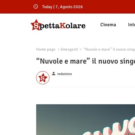
Today | 7, Agosto 2026
Cinema
Int
Home page
Emergenti
“Nuvole e mare” il nuovo singo
“Nuvole e mare” il nuovo singo
person
redazione