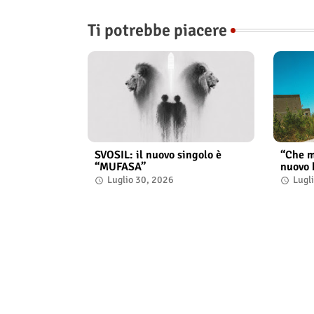
Ti potrebbe piacere
SVOSIL: il nuovo singolo è
“Che m
“MUFASA”
nuovo 
Luglio 30, 2026
Lugl