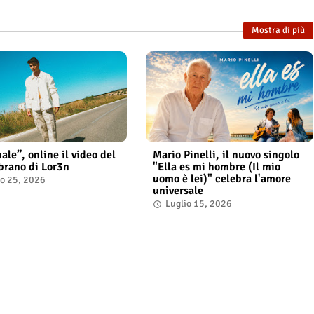
Mostra di più
ale”, online il video del
Mario Pinelli, il nuovo singolo
brano di Lor3n
"Ella es mi hombre (Il mio
uomo è lei)" celebra l'amore
io 25, 2026
universale
Luglio 15, 2026