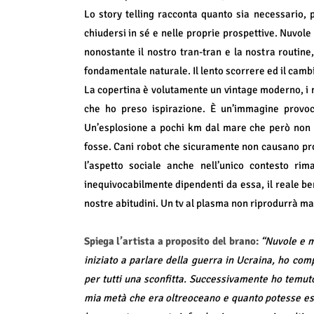
Lo story telling racconta quanto sia necessario, p
chiudersi in sé e nelle proprie prospettive. Nuvol
nonostante il nostro tran-tran e la nostra routin
fondamentale naturale. Il lento scorrere ed il cambi
La copertina è volutamente un vintage moderno, i n
che ho preso ispirazione. È un’immagine provocat
Un’esplosione a pochi km dal mare che però non 
fosse. Cani robot che sicuramente non causano prob
l’aspetto sociale anche nell’unico contesto ri
inequivocabilmente dipendenti da essa, il reale be
nostre abitudini. Un tv al plasma non riprodurrà mai
Spiega l’artista a proposito del brano:
“Nuvole e m
iniziato a parlare della guerra in Ucraina, ho com
per tutti una sconfitta. Successivamente ho temuto
mia metà che era oltreoceano e quanto potesse ess