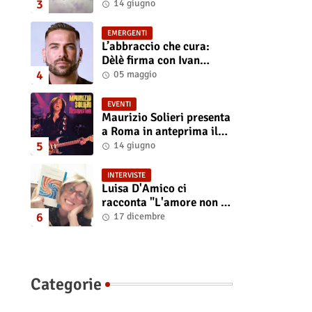
“Isola” il singolo
14 giugno
d'esordio
EMERGENTI
L’abbraccio che cura:
Dèlè firma con Ivan
Tinari un brano intenso e
05 maggio
sincero
EVENTI
Maurizio Solieri presenta
a Roma in anteprima il
vinile del suo ultimo
14 giugno
album “Resurrection”
INTERVISTE
Luisa D'Amico ci
racconta "L'amore non il
sangue". Intervista
17 dicembre
all’autrice
Categorie