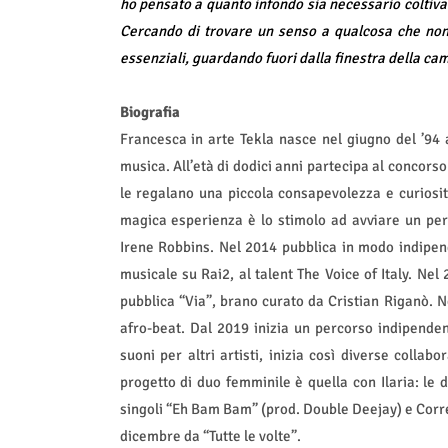
ho pensato a quanto infondo sia necessario coltivar
Cercando di trovare un senso a qualcosa che non 
essenziali, guardando fuori dalla finestra della c
Biografia
Francesca in arte Tekla nasce nel giugno del ’94
musica. All’età di dodici anni partecipa al concorso
le regalano una piccola consapevolezza e curiosit
magica esperienza è lo stimolo ad avviare un per
Irene Robbins. Nel 2014 pubblica in modo indipend
musicale su Rai2, al talent The Voice of Italy. Nel
pubblica “Via”, brano curato da Cristian Riganò.
afro-beat. Dal 2019 inizia un percorso indipende
suoni per altri artisti, inizia così diverse colla
progetto di duo femminile è quella con Ilaria: le
singoli “Eh Bam Bam” (prod. Double Deejay) e Correr
dicembre da “Tutte le volte”.