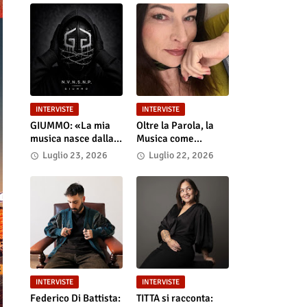
INTERVISTE
INTERVISTE
GIUMMO: «La mia
Oltre la Parola, la
musica nasce dalla
Musica come
realtà e dalla verità
Portale: Anastasia
Luglio 23, 2026
Luglio 22, 2026
dei contenuti»
Anniemore 24 si
Racconta tra Poesia,
Produzione e Nuove
Visioni
INTERVISTE
INTERVISTE
Federico Di Battista:
TITTA si racconta: