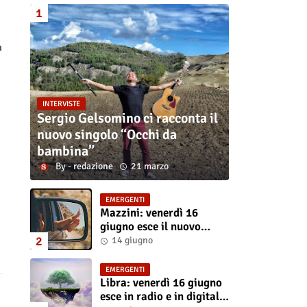
a
INTERVISTE
Sergio Gelsomino ci racconta il
nuovo singolo “Occhi da
bambina”
redazione
21 marzo
EMERGENTI
Mazzini: venerdì 16
giugno esce il nuovo
singolo “Se ti va”
14 giugno
EMERGENTI
Libra: venerdì 16 giugno
esce in radio e in digitale