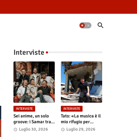
Interviste
INTERVISTE
INTERVISTE
Sei anime, un solo
Tato: «La musica è il
groove: i Samar tra
mio rifugio per
la magia del live e i
riempire i nostri
Luglio 30, 2026
Luglio 29, 2026
grandi sogni
"Vuoti digitali"»