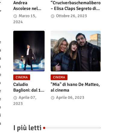
.
Andrea
“Cruciverbaschemalibero
Ascolese nel
– Elisa Claps Segreto di
,
cast di “Race
Stato”. Online il docu-film
Marzo 15,
Ottobre 26, 2023
for Glory: Audi
2024
vs. Lancia” al
cinema dal 14
marzo
e
a
a
a
o
CINEMA
CINEMA
a
Caludio
"Mia" di Ivano De Matteo,
Baglioni: dal 15
al cinema
e
al 17 maggio
Aprile 07,
Aprile 06, 2023
e
arriva nelle sale
2023
n
italiane "TUTTI
SU! Buon
i
compleanno
a
Claudio"
I più letti