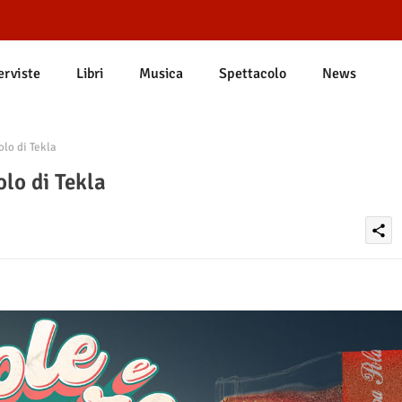
erviste
Libri
Musica
Spettacolo
News
lo di Tekla
lo di Tekla
share