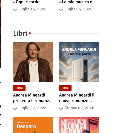
«Ogni ricordo
«La mia musica è
continua a vivere nel
uno spazio psico-
Luglio 16, 2026
Luglio 06, 2026
presente»
punk in cui il corpo
incarna le storie»
Libri
e
LIBRI
LIBRI
Andrea Mingardi
Andrea Mingardi il
presenta il romanzo
nuovo romanzo
“L'ultima porta” il 31
“L'ultima porta”,
è
Luglio 27, 2026
Giugno 09, 2026
luglio alla Fiera di
disponibile in
e
San Lazzaro
libreria e negli store
,
digitali