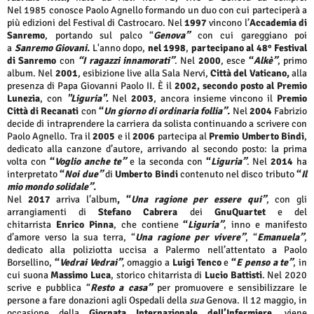
Nel 1985 conosce Paolo Agnello formando un duo con cui parteciperà a
più edizioni del Festival di Castrocaro. Nel
1997
vincono l’
Accademia di
Sanremo
, portando sul palco “
Genova”
con cui gareggiano poi
a
Sanremo Giovani.
L'anno dopo,
nel 1998
,
partecipano al 48° Festival
di Sanremo
con
“I ragazzi innamorati”
. Nel
2000
, esce
“
Alkè”
, primo
album. Nel
2001
, esibizione live alla Sala Nervi,
Città del Vaticano,
alla
presenza di Papa Giovanni Paolo II. È il
2002, secondo posto al Premio
Lunezia
,
con
"Liguria"
.
Nel
2003
, ancora insieme vincono il
Premio
Città di Recanati
con
“
Un giorno di ordinaria follia”.
Nel
2004
Fabrizio
decide di intraprendere la carriera da solista continuando a scrivere con
Paolo Agnello. Tra il
2005
e il
2006
partecipa al
Premio
Umberto
Bindi
,
dedicato alla canzone d’autore, arrivando al secondo posto: la prima
volta con
“
Voglio anche te”
e la seconda con
“
Liguria”
. Nel
2014
ha
interpretato
“
Noi due”
di
Umberto Bindi
contenuto nel disco tributo
“
Il
mio mondo solidale”.
Nel
2017
arriva
l’album
, “
Una ragione per essere qui”
, con gli
arrangiamenti di
Stefano Cabrera
dei
GnuQuartet
e del
chitarrista
Enrico Pinna
, che contiene
“
Liguria”
, inno e manifesto
d’amore verso la sua terra, “
Una ragione per vivere”
, “
Emanuela”
,
dedicato alla poliziotta uccisa a Palermo nell’attentato a Paolo
Borsellino,
“
Vedrai Vedrai”
, omaggio a
Luigi Tenco
e
“
E penso a te”
, in
cui suona
Massimo Luca
, storico chitarrista di
Lucio Battisti
.
Nel 2020
scrive e pubblica “
Resto a casa”
per promuovere e sensibilizzare le
persone a fare donazioni agli Ospedali della
sua
Genova. Il 12 maggio, in
occasione della
Giornata Internazionale dell’Infermiere,
viene