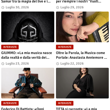
Samar tra la magia del live e i
per riempire i nostri "Vuoti
grandi sogni
digitali"»
Luglio 30, 2026
Luglio 29, 2026
INTERVISTE
INTERVISTE
GIUMMO: «La mia musica nasce
Oltre la Parola, la Musica come
dalla realtà e dalla verità dei
Portale: Anastasia Anniemore 24
contenuti»
si Racconta tra Poesia,
Luglio 23, 2026
Luglio 22, 2026
Produzione e Nuove Visioni
INTERVISTE
INTERVISTE
Federico Di Battista: «Ogni
TITTA si racconta: «La mia