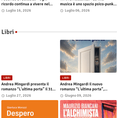
ricordo continua a vivere nel
musica è uno spazio psico-punk
presente»
in cui il corpo incarna le storie»
Luglio 16, 2026
Luglio 06, 2026
Libri
LIBRI
LIBRI
Andrea Mingardi presenta il
Andrea Mingardi il nuovo
romanzo “L'ultima porta” il 31
romanzo “L'ultima porta”,
luglio alla Fiera di San Lazzaro
disponibile in libreria e negli
Luglio 27, 2026
Giugno 09, 2026
store digitali