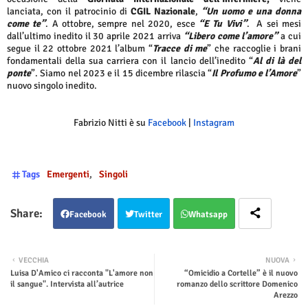
lanciata, con il patrocinio di
CGIL Nazionale
,
“Un uomo e una donna
come te”
. A ottobre, sempre nel 2020, esce
“E Tu Vivi”
. A sei mesi
dall’ultimo inedito il 30 aprile 2021 arriva
“Libero come l’amore”
a cui
segue il 22 ottobre 2021 l’album “
Tracce di me
” che raccoglie i brani
fondamentali della sua carriera con il lancio dell’inedito “
Al di là del
ponte
”. Siamo nel 2023 e il 15 dicembre rilascia “
Il Profumo e l’Amore
”
nuovo singolo inedito.
Fabrizio Nitti è su
Facebook
|
Instagram
Tags
Emergenti
Singoli
Facebook
Twitter
Whatsapp
VECCHIA
NUOVA
Luisa D'Amico ci racconta "L'amore non
“Omicidio a Cortelle” è il nuovo
il sangue". Intervista all’autrice
romanzo dello scrittore Domenico
Arezzo