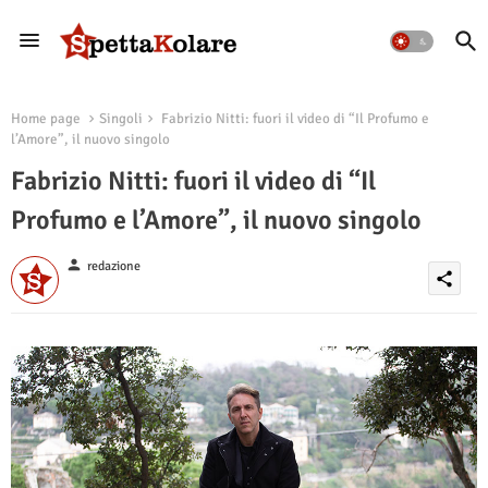
Home page
Singoli
Fabrizio Nitti: fuori il video di “Il Profumo e
l’Amore”, il nuovo singolo
Fabrizio Nitti: fuori il video di “Il
Profumo e l’Amore”, il nuovo singolo
person
redazione
share