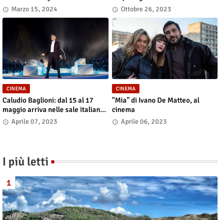
al cinema dal 14 marzo
docu-film
Marzo 15, 2024
Ottobre 26, 2023
CINEMA
CINEMA
Caludio Baglioni: dal 15 al 17
"Mia" di Ivano De Matteo, al
maggio arriva nelle sale italiane
cinema
"TUTTI SU! Buon compleanno
Aprile 07, 2023
Aprile 06, 2023
Claudio"
I più letti