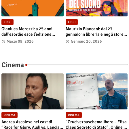
LIBRI
LIBRI
Gianluca Morozzi: a 25 anni
Maurizio Biancani: dal 23
dall’esordio esce l’edizione
gennaio in libreria e negli store
definitiva di “Despero”, dal 13
digitali “L’alchimista del suono.
Marzo 09, 2026
Gennaio 20, 2026
marzo in libreria e nei principali
Cinquant’anni di musica al
store digitali
mixer”
Cinema
CINEMA
CINEMA
Andrea Ascolese nel cast di
“Cruciverbaschemalibero – Elisa
“Race for Glory: Audi vs. Lancia”
Claps Segreto di Stato”. Online il