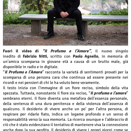
Fuori il video di
“Il Profumo e l’Amore”
, il nuovo singolo
inedito di
Fabrizio Nitti
, scritto con
Paolo Agnello
, in memoria di
un'amica scomparsa in giovane età a causa di un brutto male, già
disponibile in radio e in digitale.
“
Il Profumo e l’Amore
” racconta la varietà di sentimenti provati per la
scomparsa di una persona cara che continua ad essere presente nei
ricordi e nei pensieri di chi le ha voluto bene veramente.
Il testo inizia con l'immagine di un fiore reciso, simbolo della vita
spezzata. Tuttavia, nonostante il fiore sia reciso, “
Il profumo e l'amore
”
sembrano eterni. Il fiore diventa una metafora dell'essenza personale,
della sentenza di una dura penitenza e della violenza dell'assenza di
qualcuno. Il desiderio di vivere anche un po' per l'altra persona, di
respirare per ridarle fiato, indica un legame profondo e un senso di
responsabilità verso la sua memoria. La ricerca ovunque e l'abbraccio di
ciò che è stato evidenziano il tentativo di mantenere viva la connessione
anche dopo la sua perdita. Il desiderio di vivere i propri giorni come se