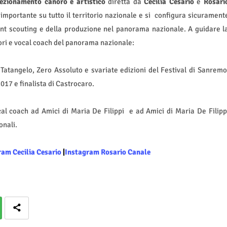
fezionamento canoro e artistico
diretta da
Cecilia Cesario
e
Rosari
mportante su tutto il territorio nazionale e si
configura
sicurament
lent scouting e della produzione nel panorama nazionale. A guidare l
utori e vocal coach del panorama nazionale:
 Tatangelo, Zero Assoluto e svariate edizioni del Festival di Sanremo
017 e finalista di Castrocaro.
cal coach ad Amici di Maria De Filippi
e ad Amici di Maria De Filipp
onali.
ram Cecilia Cesario
|
Instagram Rosario Canale