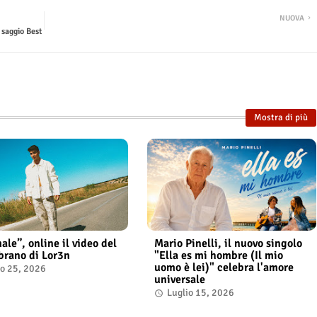
NUOVA
 saggio Best
Mostra di più
ale”, online il video del
Mario Pinelli, il nuovo singolo
brano di Lor3n
"Ella es mi hombre (Il mio
uomo è lei)" celebra l'amore
io 25, 2026
universale
Luglio 15, 2026