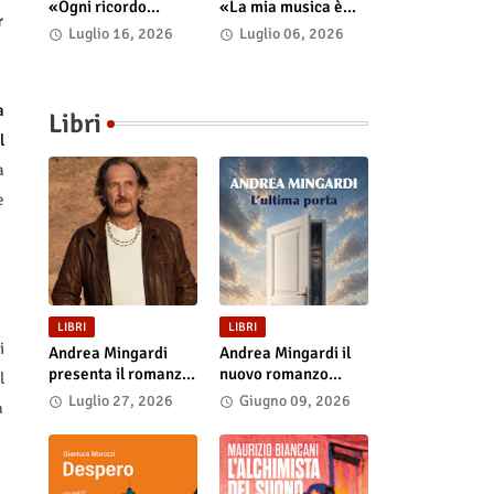
«Ogni ricordo
«La mia musica è
r
continua a vivere nel
uno spazio psico-
Luglio 16, 2026
Luglio 06, 2026
presente»
punk in cui il corpo
incarna le storie»
a
Libri
l
a
e
LIBRI
LIBRI
i
Andrea Mingardi
Andrea Mingardi il
presenta il romanzo
nuovo romanzo
l
“L'ultima porta” il 31
“L'ultima porta”,
Luglio 27, 2026
Giugno 09, 2026
a
luglio alla Fiera di
disponibile in
San Lazzaro
libreria e negli store
digitali