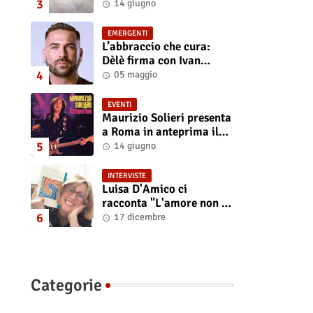
“Isola” il singolo
14 giugno
d'esordio
EMERGENTI
L’abbraccio che cura:
Dèlè firma con Ivan
Tinari un brano intenso e
05 maggio
sincero
EVENTI
Maurizio Solieri presenta
a Roma in anteprima il
vinile del suo ultimo
14 giugno
album “Resurrection”
INTERVISTE
Luisa D'Amico ci
racconta "L'amore non il
sangue". Intervista
17 dicembre
all’autrice
Categorie