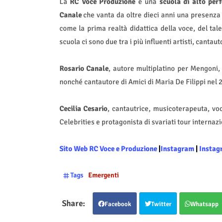
La
RC Voce Produzione
è una
scuola di alto per
Canale
che vanta da oltre dieci anni una presenza i
come la prima realtà didattica della voce, del ta
scuola ci sono due tra i più influenti artisti, canta
Rosario Canale
, autore multiplatino per Mengoni,
nonché cantautore di Amici di Maria De Filippi nel 2
Cecilia Cesario
, cantautrice, musicoterapeuta, vo
Celebrities e protagonista di svariati tour internazi
Sito Web RC Voce e Produzione
|
Instagram
|
Instag
Tags
Emergenti
Facebook
Twitter
Whatsapp