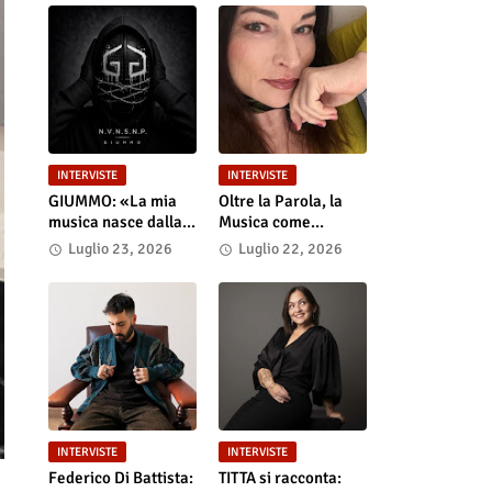
INTERVISTE
INTERVISTE
GIUMMO: «La mia
Oltre la Parola, la
musica nasce dalla
Musica come
realtà e dalla verità
Portale: Anastasia
Luglio 23, 2026
Luglio 22, 2026
dei contenuti»
Anniemore 24 si
Racconta tra Poesia,
Produzione e Nuove
Visioni
INTERVISTE
INTERVISTE
Federico Di Battista:
TITTA si racconta: