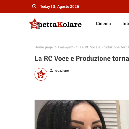
Today | 8, Agosto 2026
Cinema
Int
Home page
Emergenti
La RC Voce e Produzione torna 
La RC Voce e Produzione torna 
person
redazione