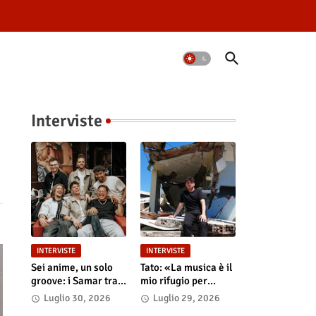
Interviste
INTERVISTE
INTERVISTE
Sei anime, un solo
Tato: «La musica è il
groove: i Samar tra
mio rifugio per
la magia del live e i
riempire i nostri
Luglio 30, 2026
Luglio 29, 2026
grandi sogni
"Vuoti digitali"»