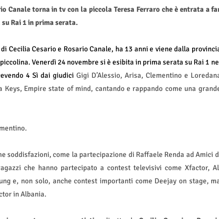
io Canale torna in tv con la piccola Teresa Ferraro che è entrata a fa
 su Rai 1 in prima serata.
di Cecilia Cesario e Rosario Canale, ha 13 anni e viene dalla provinci
 piccolina. Venerdì 24 novembre si è esibita in prima serata su Rai 1 ne
cevendo 4 Sì dai giudici
Gigi D’Alessio, Arisa, Clementino e Loredan
icia Keys, Empire state of mind, cantando e rappando come una grand
ementino.
e soddisfazioni, come la partecipazione di Raffaele Renda ad Amici d
 ragazzi che hanno partecipato a contest televisivi come Xfactor, Al
ung e, non solo, anche contest importanti come Deejay on stage, m
tor in Albania.