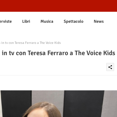
erviste
Libri
Musica
Spettacolo
News
in tv con Teresa Ferraro a The Voice Kids
in tv con Teresa Ferraro a The Voice Kids
share