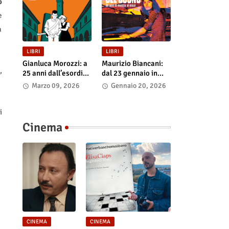
o
e
a
LIBRI
LIBRI
Gianluca Morozzi: a
Maurizio Biancani:
,
25 anni dall’esordio
dal 23 gennaio in
esce l’edizione
libreria e negli store
Marzo 09, 2026
Gennaio 20, 2026
definitiva di
digitali “L’alchimista
“Despero”, dal 13
del suono.
marzo in libreria e
Cinquant’anni di
i
nei principali store
musica al mixer”
Cinema
digitali
CINEMA
CINEMA