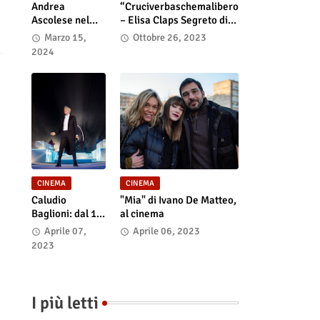
Andrea
“Cruciverbaschemalibero
Ascolese nel
– Elisa Claps Segreto di
cast di “Race
Stato”. Online il docu-film
Marzo 15,
Ottobre 26, 2023
for Glory: Audi
2024
vs. Lancia” al
cinema dal 14
marzo
CINEMA
CINEMA
Caludio
"Mia" di Ivano De Matteo,
Baglioni: dal 15
al cinema
al 17 maggio
Aprile 07,
Aprile 06, 2023
arriva nelle sale
2023
italiane "TUTTI
SU! Buon
compleanno
Claudio"
I più letti