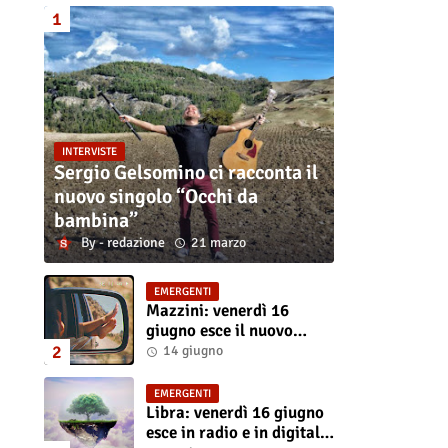
INTERVISTE
Sergio Gelsomino ci racconta il
nuovo singolo “Occhi da
bambina”
redazione
21 marzo
EMERGENTI
Mazzini: venerdì 16
giugno esce il nuovo
singolo “Se ti va”
14 giugno
EMERGENTI
Libra: venerdì 16 giugno
esce in radio e in digitale