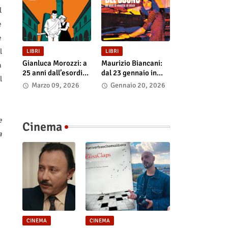
l
e
e
l
LIBRI
LIBRI
Gianluca Morozzi: a
Maurizio Biancani:
a
25 anni dall’esordio
dal 23 gennaio in
l
esce l’edizione
libreria e negli store
Marzo 09, 2026
Gennaio 20, 2026
definitiva di
digitali “L’alchimista
“Despero”, dal 13
del suono.
marzo in libreria e
Cinquant’anni di
e
nei principali store
musica al mixer”
Cinema
digitali
a
CINEMA
CINEMA