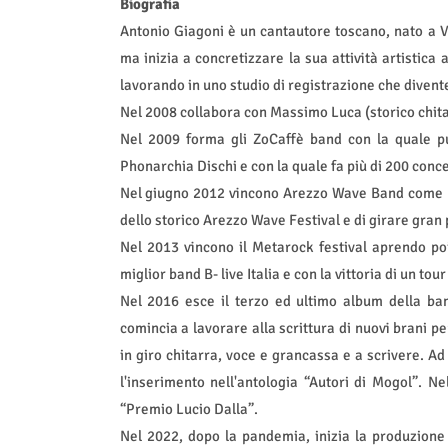
Biografia
Antonio Giagoni è un cantautore toscano, nato a 
ma inizia a concretizzare la sua attività artistica 
lavorando in uno studio di registrazione che diventer
Nel 2008 collabora con Massimo Luca (storico chitarri
Nel 2009 forma gli ZoCaffè band con la quale pu
Phonarchia Dischi e con la quale fa più di 200 conce
Nel giugno 2012 vincono Arezzo Wave Band come mi
dello storico Arezzo Wave Festival e di girare gran 
Nel 2013 vincono il Metarock festival aprendo po
miglior band B- live Italia e con la vittoria di un tour
Nel 2016 esce il terzo ed ultimo album della ban
comincia a lavorare alla scrittura di nuovi brani pe
in giro chitarra, voce e grancassa e a scrivere. Ad
l'inserimento nell'antologia “Autori di Mogol”. N
“Premio Lucio Dalla”.
Nel 2022, dopo la pandemia, inizia la produzione 