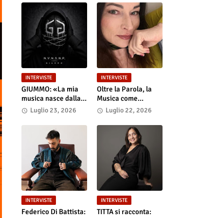
INTERVISTE
INTERVISTE
GIUMMO: «La mia
Oltre la Parola, la
musica nasce dalla
Musica come
realtà e dalla verità
Portale: Anastasia
Luglio 23, 2026
Luglio 22, 2026
dei contenuti»
Anniemore 24 si
Racconta tra Poesia,
Produzione e Nuove
Visioni
INTERVISTE
INTERVISTE
Federico Di Battista:
TITTA si racconta: