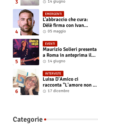
“Isola” il singolo
14 giugno
d'esordio
EMERGENTI
L’abbraccio che cura:
Dèlè firma con Ivan
Tinari un brano intenso e
05 maggio
sincero
EVENTI
Maurizio Solieri presenta
a Roma in anteprima il
vinile del suo ultimo
14 giugno
album “Resurrection”
INTERVISTE
Luisa D'Amico ci
racconta "L'amore non il
sangue". Intervista
17 dicembre
all’autrice
Categorie