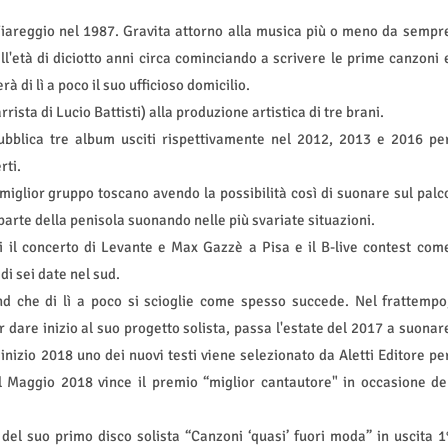
Viareggio nel 1987. Gravita attorno alla musica più o meno da sempr
all'età di diciotto anni circa cominciando a scrivere le prime canzoni 
à di lì a poco il suo ufficioso domicilio.
sta di Lucio Battisti) alla produzione artistica di tre brani.
bblica tre album usciti rispettivamente nel 2012, 2013 e 2016 pe
rti.
glior gruppo toscano avendo la possibilità così di suonare sul palc
parte della penisola suonando nelle più svariate situazioni.
i il concerto di Levante e Max Gazzè a Pisa e il B-live contest com
 di sei date nel sud.
d che di lì a poco si scioglie come spesso succede. Nel frattempo
r dare inizio al suo progetto solista, passa l'estate del 2017 a suonar
 inizio 2018 uno dei nuovi testi viene selezionato da Aletti Editore pe
el Maggio 2018 vince il premio “miglior cantautore" in occasione de
del suo primo disco solista “Canzoni ‘quasi’ fuori moda” in uscita 1