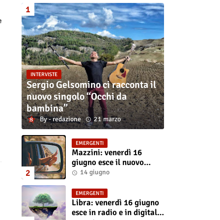
e
INTERVISTE
Sergio Gelsomino ci racconta il
nuovo singolo “Occhi da
bambina”
redazione
21 marzo
EMERGENTI
Mazzini: venerdì 16
giugno esce il nuovo
singolo “Se ti va”
14 giugno
EMERGENTI
Libra: venerdì 16 giugno
esce in radio e in digitale