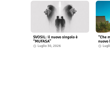
SVOSIL: il nuovo singolo è
“Che m
“MUFASA”
nuovo 
Luglio 30, 2026
Lugl