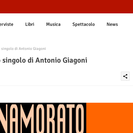
erviste
Libri
Musica
Spettacolo
News
 singolo di Antonio Giagoni
 singolo di Antonio Giagoni
share