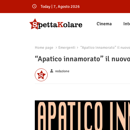
Today | 7, Agosto 2026
Cinema
Int
Home page
Emergenti
“Apatico innamorato” il nuovo
“Apatico innamorato” il nuovo
person
redazione