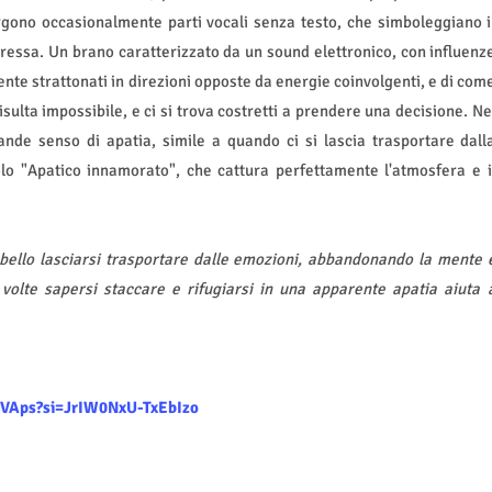
ergono occasionalmente parti vocali senza testo, che simboleggiano i
spressa. Un brano caratterizzato da un sound elettronico, con influenz
 sente strattonati in direzioni opposte da energie coinvolgenti, e di com
sulta impossibile, e ci si trova costretti a prendere una decisione. Ne
ande senso di apatia, simile a quando ci si lascia trasportare dall
olo "Apatico innamorato", che cattura perfettamente l'atmosfera e i
 bello lasciarsi trasportare dalle emozioni, abbandonando la mente 
volte sapersi staccare e rifugiarsi in una apparente apatia aiuta 
eVAps?si=JrIW0NxU-TxEbIzo