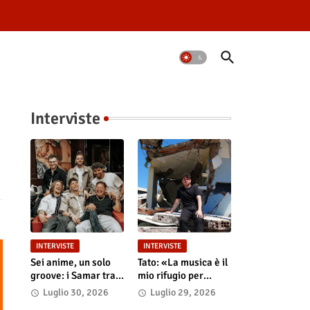
Interviste
INTERVISTE
INTERVISTE
Sei anime, un solo
Tato: «La musica è il
groove: i Samar tra
mio rifugio per
la magia del live e i
riempire i nostri
Luglio 30, 2026
Luglio 29, 2026
grandi sogni
"Vuoti digitali"»