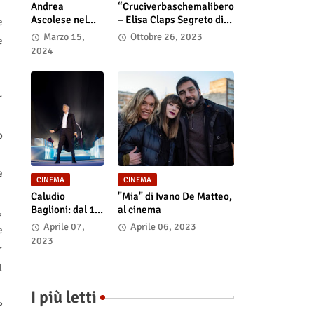
Andrea
“Cruciverbaschemalibero
Ascolese nel
– Elisa Claps Segreto di
e
cast di “Race
Stato”. Online il docu-film
Marzo 15,
Ottobre 26, 2023
e
for Glory: Audi
2024
vs. Lancia” al
cinema dal 14
marzo
r
o
e
CINEMA
CINEMA
Caludio
"Mia" di Ivano De Matteo,
Baglioni: dal 15
al cinema
,
al 17 maggio
Aprile 07,
Aprile 06, 2023
e
arriva nelle sale
2023
r
italiane "TUTTI
SU! Buon
l
compleanno
Claudio"
I più letti
°