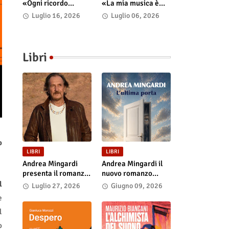
«Ogni ricordo
«La mia musica è
continua a vivere nel
uno spazio psico-
Luglio 16, 2026
Luglio 06, 2026
presente»
punk in cui il corpo
incarna le storie»
Libri
o
LIBRI
LIBRI
Andrea Mingardi
Andrea Mingardi il
presenta il romanzo
nuovo romanzo
“L'ultima porta” il 31
“L'ultima porta”,
l
Luglio 27, 2026
Giugno 09, 2026
luglio alla Fiera di
disponibile in
e
San Lazzaro
libreria e negli store
l
digitali
o