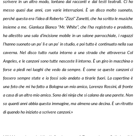
scrivere in un altro modo, lontano dai racconti e dai testi teatrali. Ci ho
messo quasi due anni, con varie interruzioni. È un disco molto suonato,
perché questa era l’idea di Roberto “Zizzi” Zanetti, che ha scritto le musiche
insieme a me. Gianluca Bianco “Mr. White”, che l’ha registrato e prodotto,
ha allestito una sala d’incisione mobile in un salone parrocchiale, i ragazzi
l’hanno suonato un po’ lì e un po’ in studio, e poi tutto è continuato nella sua
caverna. Nel disco tutto ruota intorno a una strada che attraversa Col
Angeles, e le canzoni sono tutte nascoste lì intorno. È un giro in macchina o
forse a piedi nei luoghi che vedo da sempre. È come se queste canzoni ci
fossero sempre state e io fossi solo andato a tirarle fuori. La copertina è
una foto che mi ha fatto a Bologna un mio amico, Lorenzo Rossini, di fronte
a casa di un altro mio amico. Sono dei ninja che si calano da una parete. Non
so quanti anni abbia questa immagine, ma almeno una decina. È un ritratto
di quando ho iniziato a scrivere canzoni.
»