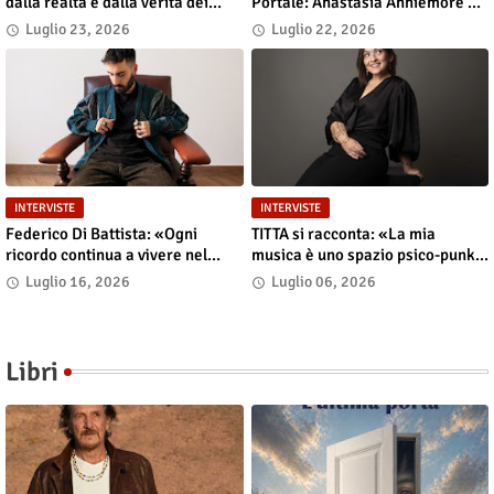
dalla realtà e dalla verità dei
Portale: Anastasia Anniemore 24
contenuti»
si Racconta tra Poesia,
Luglio 23, 2026
Luglio 22, 2026
Produzione e Nuove Visioni
INTERVISTE
INTERVISTE
Federico Di Battista: «Ogni
TITTA si racconta: «La mia
ricordo continua a vivere nel
musica è uno spazio psico-punk
presente»
in cui il corpo incarna le storie»
Luglio 16, 2026
Luglio 06, 2026
Libri