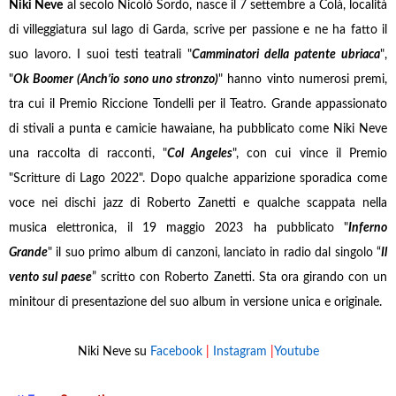
Niki Neve
al secolo Nicolò Sordo, nasce il 7 settembre a Colà, località
di villeggiatura sul lago di Garda, scrive per passione e ne ha fatto il
suo lavoro. I suoi testi teatrali
"
Camminatori della patente ubriaca
"
,
"
Ok Boomer (Anch’io sono uno stronzo)
" hanno vinto numerosi premi,
tra cui il Premio Riccione Tondelli per il Teatro. Grande appassionato
di stivali a punta e camicie hawaiane, ha pubblicato come Niki Neve
una raccolta di racconti, "
Col Angeles
", con cui vince il Premio
"Scritture di Lago 2022". Dopo qualche apparizione sporadica come
voce nei dischi jazz di Roberto Zanetti e qualche scappata nella
musica elettronica, il 19 maggio 2023 ha pubblicato
"
Inferno
Grande
"
il suo primo album di canzoni, lanciato in radio dal singolo “
Il
vento sul paese
” scritto con Roberto Zanetti. Sta ora girando con un
minitour di presentazione del suo album in versione unica e originale.
Niki Neve su
Facebook
|
Instagram
|
Youtube