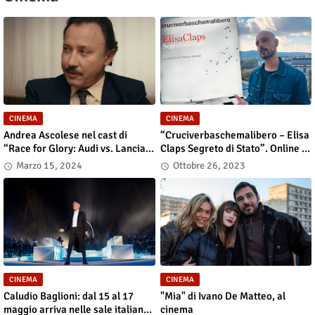
CINEMA
CINEMA
Andrea Ascolese nel cast di
“Cruciverbaschemalibero – Elisa
“Race for Glory: Audi vs. Lancia”
Claps Segreto di Stato”. Online il
al cinema dal 14 marzo
docu-film
Marzo 15, 2024
Ottobre 26, 2023
CINEMA
CINEMA
Caludio Baglioni: dal 15 al 17
"Mia" di Ivano De Matteo, al
maggio arriva nelle sale italiane
cinema