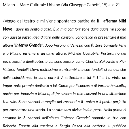
Milano – Mare Culturale Urbano (Via Giuseppe Gabetti, 15) alle 21.
«
Vengo dal teatro e mi viene spontaneo partire da lì
-
afferma Niki
Neve
- dove mi sento a casa. È la mia comfort zone dalla quale mi sporgo
con questa pazza idea di fare delle canzoni. Sono felice di presentare il mio
album “
Inferno Grande
”, dopo Verona, a Venezia con l’attore Samuele Ferri
e a Milano insieme a un altro attore, Michele Costabile. Porteranno dei
pezzi legati a degli autori a cui sono legato, come Charles Bukowski e Pier
Vittorio Tondelli. Devo moltissimo a entrambi, ma con Tondelli ci sono anche
delle coincidenze: io sono nato il 7 settembre e lui il 14 e ho vinto un
importante premio dedicato a lui. Come per il concerto di Verona ho scelto,
anche per Venezia e Milano, di far vivere le mie canzoni in una situazione
teatrale. Sono canzoni o meglio dei racconti e il teatro è il posto perfetto
per raccontare una storia. La serata sarà divisa in due parti. Nella prima ci
saranno le 8 canzoni dell'album “Inferno Grande” suonate in trio con
Roberto Zanetti alla tastiera e Sergio Pesca alla batteria. Il pubblico