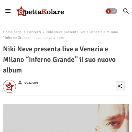
Home page
Concerti
Niki Neve presenta live a Venezia e Milano
“Inferno Grande” il suo nuovo album
Niki Neve presenta live a Venezia e
Milano “Inferno Grande” il suo nuovo
album
person
redazione
share