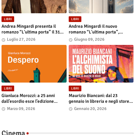
LIBRI
LIBRI
Andrea Mingardi presenta il
Andrea Mingardi il nuovo
romanzo “L'ultima porta” il 31
romanzo “L'ultima porta”,
luglio alla Fiera di San Lazzaro
disponibile in libreria e negli
Luglio 27, 2026
Giugno 09, 2026
store digitali
LIBRI
LIBRI
Gianluca Morozzi: a 25 anni
Maurizio Biancani: dal 23
dall’esordio esce l’edizione
gennaio in libreria e negli store
definitiva di “Despero”, dal 13
digitali “L’alchimista del suono.
Marzo 09, 2026
Gennaio 20, 2026
marzo in libreria e nei principali
Cinquant’anni di musica al
store digitali
mixer”
Cinema