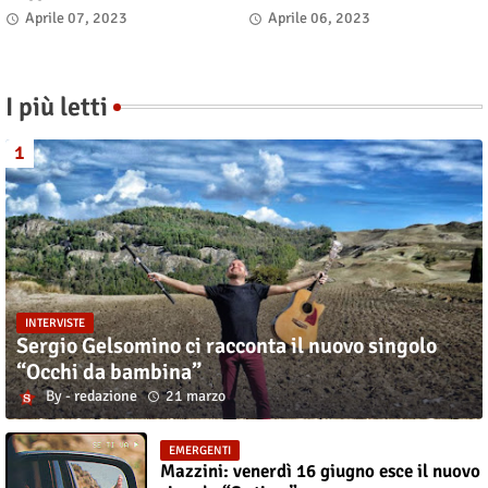
"TUTTI SU! Buon compleanno
Aprile 07, 2023
Aprile 06, 2023
Claudio"
I più letti
INTERVISTE
Sergio Gelsomino ci racconta il nuovo singolo
“Occhi da bambina”
redazione
21 marzo
EMERGENTI
Mazzini: venerdì 16 giugno esce il nuovo