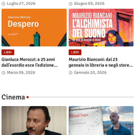
luglio alla Fiera di San Lazzaro
disponibile in libreria e negli
Luglio 27, 2026
Giugno 09, 2026
store digitali
LIBRI
LIBRI
Gianluca Morozzi: a 25 anni
Maurizio Biancani: dal 23
dall’esordio esce l’edizione
gennaio in libreria e negli store
definitiva di “Despero”, dal 13
digitali “L’alchimista del suono.
Marzo 09, 2026
Gennaio 20, 2026
marzo in libreria e nei principali
Cinquant’anni di musica al
store digitali
mixer”
Cinema