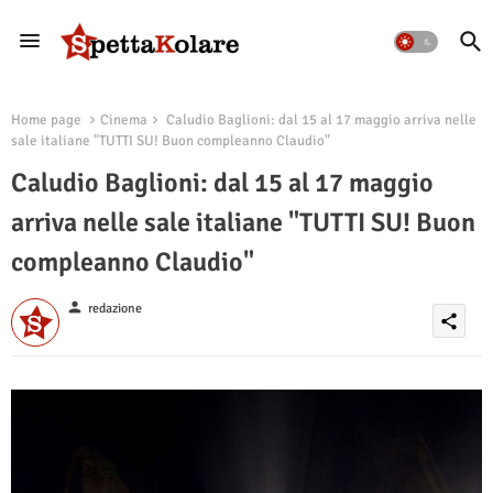
Home page
Cinema
Caludio Baglioni: dal 15 al 17 maggio arriva nelle
sale italiane "TUTTI SU! Buon compleanno Claudio"
Caludio Baglioni: dal 15 al 17 maggio
arriva nelle sale italiane "TUTTI SU! Buon
compleanno Claudio"
person
redazione
share