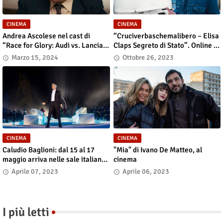
CINEMA
CINEMA
Andrea Ascolese nel cast di
“Cruciverbaschemalibero – Elisa
“Race for Glory: Audi vs. Lancia”
Claps Segreto di Stato”. Online il
al cinema dal 14 marzo
docu-film
Marzo 15, 2024
Ottobre 26, 2023
CINEMA
CINEMA
Caludio Baglioni: dal 15 al 17
"Mia" di Ivano De Matteo, al
maggio arriva nelle sale italiane
cinema
"TUTTI SU! Buon compleanno
Aprile 07, 2023
Aprile 06, 2023
Claudio"
I più letti