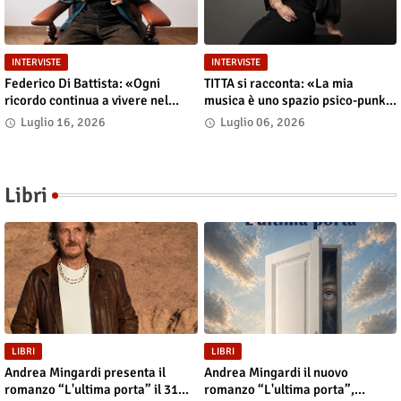
INTERVISTE
INTERVISTE
Federico Di Battista: «Ogni
TITTA si racconta: «La mia
ricordo continua a vivere nel
musica è uno spazio psico-punk
presente»
in cui il corpo incarna le storie»
Luglio 16, 2026
Luglio 06, 2026
Libri
LIBRI
LIBRI
Andrea Mingardi presenta il
Andrea Mingardi il nuovo
romanzo “L'ultima porta” il 31
romanzo “L'ultima porta”,