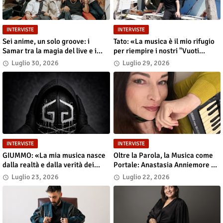
INTERVISTE
INTERVISTE
Sei anime, un solo groove: i
Tato: «La musica è il mio rifugio
Samar tra la magia del live e i
per riempire i nostri "Vuoti
grandi sogni
digitali"»
Luglio 30, 2026
Luglio 29, 2026
INTERVISTE
INTERVISTE
GIUMMO: «La mia musica nasce
Oltre la Parola, la Musica come
dalla realtà e dalla verità dei
Portale: Anastasia Anniemore 24
contenuti»
si Racconta tra Poesia,
Luglio 23, 2026
Luglio 22, 2026
Produzione e Nuove Visioni