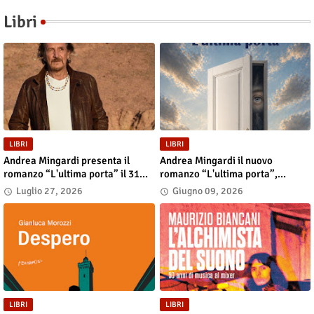
Libri
LIBRI
LIBRI
Andrea Mingardi presenta il
Andrea Mingardi il nuovo
romanzo “L'ultima porta” il 31
romanzo “L'ultima porta”,
luglio alla Fiera di San Lazzaro
disponibile in libreria e negli
Luglio 27, 2026
Giugno 09, 2026
store digitali
LIBRI
LIBRI