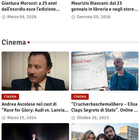
Gianluca Morozzi: a 25 anni
Maurizio Biancani: dal 23
dall’esordio esce l’edizione
gennaio in libreria e negli store
definitiva di “Despero”, dal 13
digitali “L’alchimista del suono.
Marzo 09, 2026
Gennaio 20, 2026
marzo in libreria e nei principali
Cinquant’anni di musica al
store digitali
mixer”
Cinema
CINEMA
CINEMA
Andrea Ascolese nel cast di
“Cruciverbaschemalibero – Elisa
“Race for Glory: Audi vs. Lancia”
Claps Segreto di Stato”. Online il
al cinema dal 14 marzo
docu-film
Marzo 15, 2024
Ottobre 26, 2023