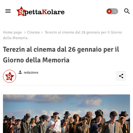
Home page
Cinema
Terezin al cinema dal 26 gennaio per il Giorno
della Memoria
Terezin al cinema dal 26 gennaio per il
Giorno della Memoria
person
redazione
share