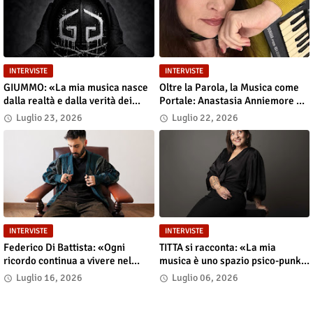
INTERVISTE
INTERVISTE
GIUMMO: «La mia musica nasce
Oltre la Parola, la Musica come
dalla realtà e dalla verità dei
Portale: Anastasia Anniemore 24
contenuti»
si Racconta tra Poesia,
Luglio 23, 2026
Luglio 22, 2026
Produzione e Nuove Visioni
INTERVISTE
INTERVISTE
Federico Di Battista: «Ogni
TITTA si racconta: «La mia
ricordo continua a vivere nel
musica è uno spazio psico-punk
presente»
in cui il corpo incarna le storie»
Luglio 16, 2026
Luglio 06, 2026