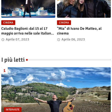
CINEMA
CINEMA
Caludio Baglioni: dal 15 al 17
"Mia" di Ivano De Matteo, al
maggio arriva nelle sale italiane
cinema
"TUTTI SU! Buon compleanno
Aprile 07, 2023
Aprile 06, 2023
Claudio"
I più letti
INTERVISTE