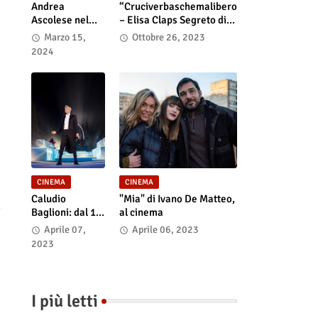
Andrea
“Cruciverbaschemalibero
Ascolese nel
– Elisa Claps Segreto di
cast di “Race
Stato”. Online il docu-film
Marzo 15,
Ottobre 26, 2023
for Glory: Audi
2024
vs. Lancia” al
cinema dal 14
marzo
CINEMA
CINEMA
Caludio
"Mia" di Ivano De Matteo,
Baglioni: dal 15
al cinema
al 17 maggio
Aprile 07,
Aprile 06, 2023
arriva nelle sale
2023
italiane "TUTTI
SU! Buon
compleanno
Claudio"
I più letti