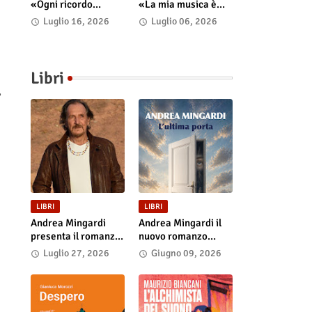
«Ogni ricordo
«La mia musica è
continua a vivere nel
uno spazio psico-
Luglio 16, 2026
Luglio 06, 2026
presente»
punk in cui il corpo
incarna le storie»
Libri
,
LIBRI
LIBRI
Andrea Mingardi
Andrea Mingardi il
presenta il romanzo
nuovo romanzo
“L'ultima porta” il 31
“L'ultima porta”,
Luglio 27, 2026
Giugno 09, 2026
luglio alla Fiera di
disponibile in
San Lazzaro
libreria e negli store
digitali