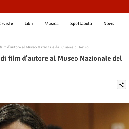
erviste
Libri
Musica
Spettacolo
News
film d'autore al Museo Nazionale del Cinema di Torino
di film d'autore al Museo Nazionale del
share