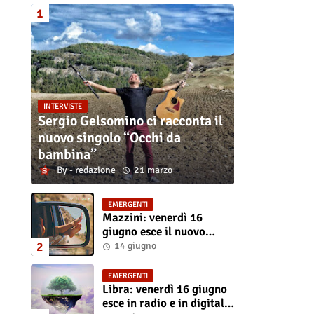
INTERVISTE
Sergio Gelsomino ci racconta il
nuovo singolo “Occhi da
bambina”
redazione
21 marzo
EMERGENTI
Mazzini: venerdì 16
giugno esce il nuovo
singolo “Se ti va”
14 giugno
EMERGENTI
Libra: venerdì 16 giugno
esce in radio e in digitale