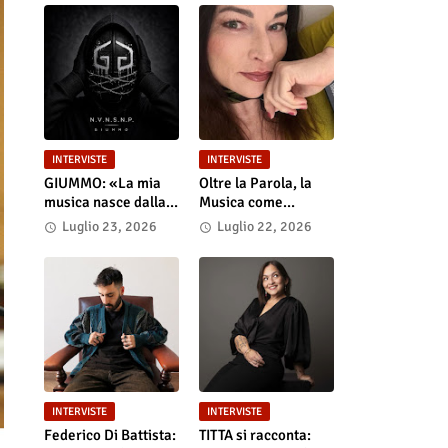
INTERVISTE
INTERVISTE
GIUMMO: «La mia
Oltre la Parola, la
musica nasce dalla
Musica come
realtà e dalla verità
Portale: Anastasia
Luglio 23, 2026
Luglio 22, 2026
dei contenuti»
Anniemore 24 si
Racconta tra Poesia,
Produzione e Nuove
Visioni
INTERVISTE
INTERVISTE
Federico Di Battista:
TITTA si racconta: