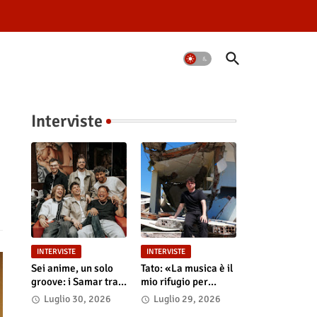
Interviste
INTERVISTE
INTERVISTE
Sei anime, un solo
Tato: «La musica è il
groove: i Samar tra
mio rifugio per
la magia del live e i
riempire i nostri
Luglio 30, 2026
Luglio 29, 2026
grandi sogni
"Vuoti digitali"»