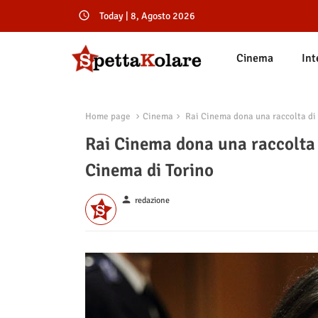
Today | 8, Agosto 2026
Cinema
Int
Home page
Cinema
Rai Cinema dona una raccolta di 
Rai Cinema dona una raccolta 
Cinema di Torino
person
redazione