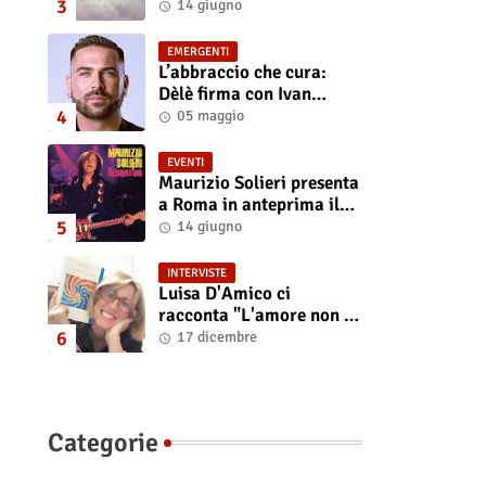
“Isola” il singolo
14 giugno
d'esordio
EMERGENTI
L’abbraccio che cura:
Dèlè firma con Ivan
Tinari un brano intenso e
05 maggio
sincero
EVENTI
Maurizio Solieri presenta
a Roma in anteprima il
vinile del suo ultimo
14 giugno
album “Resurrection”
INTERVISTE
Luisa D'Amico ci
racconta "L'amore non il
sangue". Intervista
17 dicembre
all’autrice
Categorie