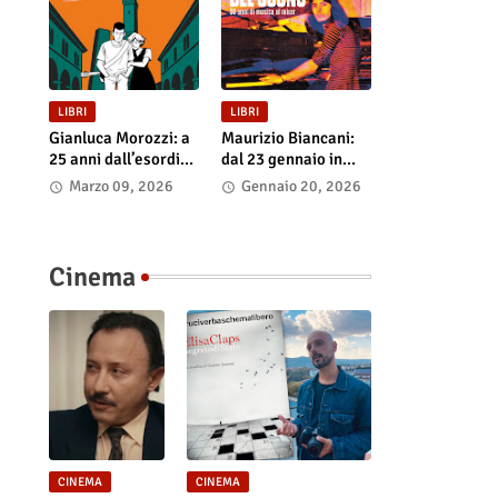
LIBRI
LIBRI
Gianluca Morozzi: a
Maurizio Biancani:
25 anni dall’esordio
dal 23 gennaio in
esce l’edizione
libreria e negli store
Marzo 09, 2026
Gennaio 20, 2026
definitiva di
digitali “L’alchimista
“Despero”, dal 13
del suono.
marzo in libreria e
Cinquant’anni di
nei principali store
musica al mixer”
Cinema
digitali
CINEMA
CINEMA