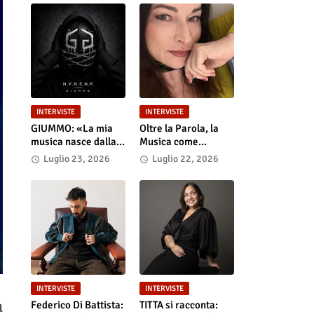
INTERVISTE
INTERVISTE
GIUMMO: «La mia
Oltre la Parola, la
musica nasce dalla
Musica come
realtà e dalla verità
Portale: Anastasia
Luglio 23, 2026
Luglio 22, 2026
dei contenuti»
Anniemore 24 si
Racconta tra Poesia,
Produzione e Nuove
Visioni
INTERVISTE
INTERVISTE
Federico Di Battista:
TITTA si racconta:
l