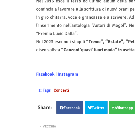
Nel 2016 esce il terzo ed ultimo album della ban
comincia a lavorare alla scrittura di nuovi brani pe
in giro chitarra, voce e grancassa e a scrivere. Ad
l'inserimento nell'antologia “Autori di Mogol”. N
“Premio Lucio Dalla”.
Nel 2023 escono i singoli
“Tremo”, “Estate”, “Pe
disco solista
“Canzoni ‘quasi’ fuori moda” in uscita
Facebook
|
Instagram
Tags
Concerti
Facebook
Twitter
Whatsapp
VECCHIA