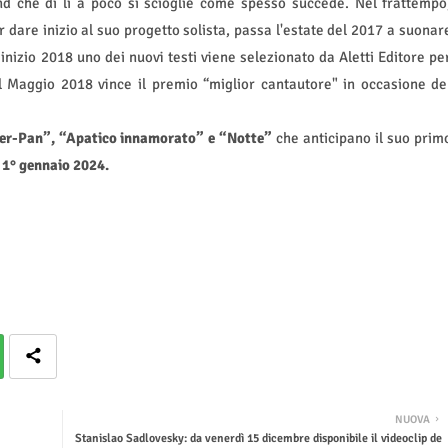
d che di lì a poco si scioglie come spesso succede. Nel frattempo
r dare inizio al suo progetto solista, passa l'estate del 2017 a suonar
 inizio 2018 uno dei nuovi testi viene selezionato da Aletti Editore pe
el Maggio 2018 vince il premio “miglior cantautore" in occasione de
ter-Pan”, “Apatico innamorato” e “Notte”
che anticipano
il suo prim
 1° gennaio 2024.
NUOVA
Stanislao Sadlovesky: da venerdì 15 dicembre disponibile il videoclip de