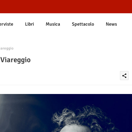
erviste
Libri
Musica
Spettacolo
News
iareggio
 Viareggio
share