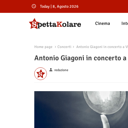
Today | 8, Agosto 2026
Cinema
Int
Home page
Concerti
Antonio Giagoni in concerto a V
Antonio Giagoni in concerto a
person
redazione