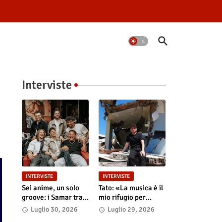
Interviste
INTERVISTE
INTERVISTE
Sei anime, un solo
Tato: «La musica è il
groove: i Samar tra
mio rifugio per
la magia del live e i
riempire i nostri
Luglio 30, 2026
Luglio 29, 2026
grandi sogni
"Vuoti digitali"»