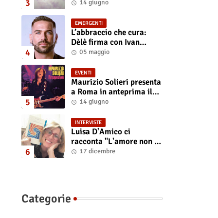
“Isola” il singolo
14 giugno
d'esordio
EMERGENTI
L’abbraccio che cura:
Dèlè firma con Ivan
Tinari un brano intenso e
05 maggio
sincero
EVENTI
Maurizio Solieri presenta
a Roma in anteprima il
vinile del suo ultimo
14 giugno
album “Resurrection”
INTERVISTE
Luisa D'Amico ci
racconta "L'amore non il
sangue". Intervista
17 dicembre
all’autrice
Categorie