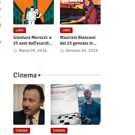
,
e
r
l
LIBRI
LIBRI
Gianluca Morozzi: a
Maurizio Biancani:
o
25 anni dall’esordio
dal 23 gennaio in
esce l’edizione
libreria e negli store
Marzo 09, 2026
Gennaio 20, 2026
definitiva di
digitali “L’alchimista
“Despero”, dal 13
del suono.
marzo in libreria e
Cinquant’anni di
nei principali store
musica al mixer”
Cinema
digitali
CINEMA
CINEMA