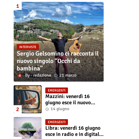
INTERVISTE
Sergio Gelsomino ci racconta il
nuovo singolo “Occhi da
bambina”
redazione
21 marzo
EMERGENTI
Mazzini: venerdì 16
giugno esce il nuovo
singolo “Se ti va”
14 giugno
EMERGENTI
Libra: venerdì 16 giugno
esce in radio e in digitale