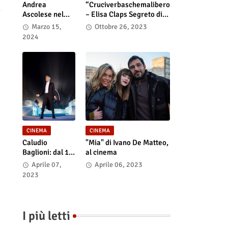
Andrea
“Cruciverbaschemalibero
Ascolese nel
– Elisa Claps Segreto di
cast di “Race
Stato”. Online il docu-film
Marzo 15,
Ottobre 26, 2023
for Glory: Audi
2024
vs. Lancia” al
cinema dal 14
marzo
CINEMA
CINEMA
Caludio
"Mia" di Ivano De Matteo,
Baglioni: dal 15
al cinema
al 17 maggio
Aprile 07,
Aprile 06, 2023
arriva nelle sale
2023
italiane "TUTTI
SU! Buon
compleanno
Claudio"
I più letti