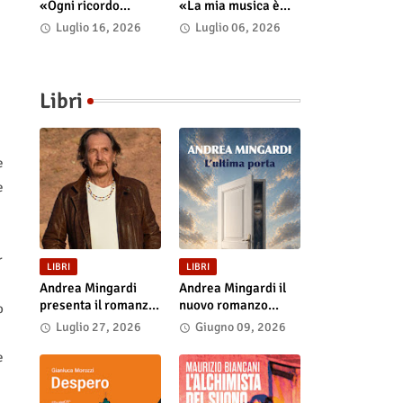
«Ogni ricordo
«La mia musica è
continua a vivere nel
uno spazio psico-
Luglio 16, 2026
Luglio 06, 2026
presente»
punk in cui il corpo
incarna le storie»
Libri
e
e
r
LIBRI
LIBRI
Andrea Mingardi
Andrea Mingardi il
presenta il romanzo
nuovo romanzo
o
“L'ultima porta” il 31
“L'ultima porta”,
Luglio 27, 2026
Giugno 09, 2026
luglio alla Fiera di
disponibile in
San Lazzaro
libreria e negli store
e
digitali