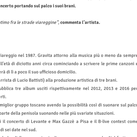
ncerto portando sul palco i suoi brani.
timo fra le strade viareggine”,
commenta l’artista.
Viareggio nel 1987. Gravita attorno alla musica più o meno da sempr
all'età di diciotto anni circa cominciando a scrivere le prime canzoni 
à di lì a poco il suo ufficioso domicilio.
sta di Lucio Battisti) alla produzione artistica di tre brani.
bblica tre album usciti rispettivamente nel 2012, 2013 e 2016 pe
rti.
glior gruppo toscano avendo la possibilità così di suonare sul palc
parte della penisola suonando nelle più svariate situazioni.
i il concerto di Levante e Max Gazzè a Pisa e il B-live contest com
 di sei date nel sud.