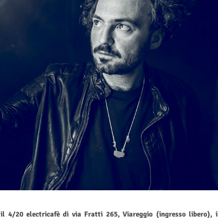
 4/20 electricafè di via Fratti 265, Viareggio (ingresso libero), i